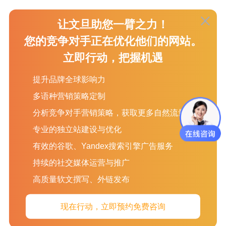
让文旦助您一臂之力！
请记住，当涉及到链接时，Google会寻找证据证明您确实应该得
您的竞争对手正在优化他们的网站。
到您获得的链接，如果您获得的大多数链接来自偏离主题的活
立即行动，把握机遇
动，那么有一个强有力的论据说您没有。
提升品牌全球影响力
多语种营销策略定制
谷歌什么时候开始关心不相关的内容？
分析竞争对手营销策略，获取更多自然流量
专业的独立站建设与优化
有效的谷歌、Yandex搜索引擎广告服务
这对我来说是一个大问题，我无法给你一个完整的答案。
持续的社交媒体运营与推广
高质量软文撰写、外链发布
启动一些完全偏离主题并获得一些链接的内容片段不太可能让你
陷入困境。毕竟，每个人都会不时地做一些随机的事情，有时，
现在行动，立即预约免费咨询
一个品牌可能会决定创建一些内容或推出一个有趣的活动。