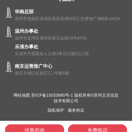
华南总部
深圳市龙岗区龙城街道回龙埔社区仁恒梦创广场B座1402A
温州办事处
温州市⻰湾区蒲州街道⽂会路19号4F05
乐清办事处
乐清市丹霞路名人公馆3单元22楼2211室
南京运营推广中心
南京市浦⼝区创芯汇1号楼6楼
网站地图
苏ICP备15033880号-1
版权所有©苏州文旦信息
技术有限公司
隐私保护
服务协议
优惠咨询
免费电话