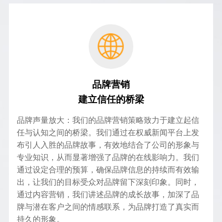
品牌营销
建⽴信任的桥梁
品牌声量放⼤：我们的品牌营销策略致⼒于建⽴起信
任与认知之间的桥梁。我们通过在权威新闻平台上发
布引⼈⼊胜的品牌故事，有效地结合了公司的形象与
专业知识，从⽽显著增强了品牌的在线影响⼒。我们
通过设定合理的预算，确保品牌信息的持续⽽有效输
出，让我们的⽬标受众对品牌留下深刻印象。同时，
通过内容营销，我们讲述品牌的成⻓故事，加深了品
牌与潜在客户之间的情感联系，为品牌打造了真实⽽
持久的形象。