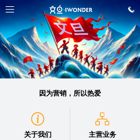
因为营销，所以热爱
关于我们
主营业务