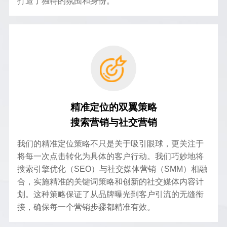
打造了独特的氛围和身份。
精准定位的双翼策略
搜索营销与社交营销
我们的精准定位策略不只是关于吸引眼球，更关注于
将每⼀次点击转化为具体的客户⾏动。我们巧妙地将
搜索引擎优化（SEO）与社交媒体营销（SMM）相融
合，实施精准的关键词策略和创新的社交媒体内容计
划。这种策略保证了从品牌曝光到客户引流的⽆缝衔
接，确保每⼀个营销步骤都精准有效。