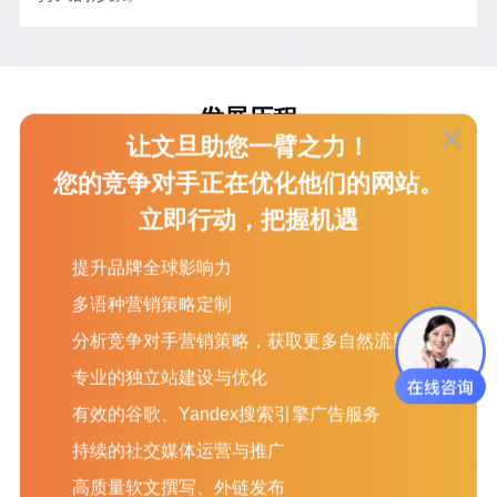
发展历程
让文旦助您一臂之力！
您的竞争对手正在优化他们的网站。
2023
立即行动，把握机遇
公司迎来重要的发展节点，总部乔
迁至苏州高新区狮山，新办公场地
提升品牌全球影响力
占地 1000 余平，为公司团队扩容
多语种营销策略定制
与业务升级提供了更优质的空间支
持。
分析竞争对手营销策略，获取更多自然流量
专业的独立站建设与优化
有效的谷歌、Yandex搜索引擎广告服务
持续的社交媒体运营与推广
高质量软文撰写、外链发布