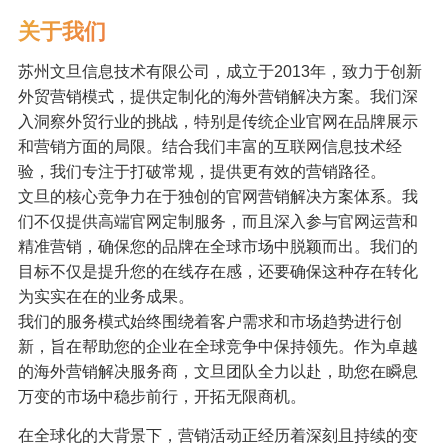
关于我们
苏州⽂旦信息技术有限公司，成⽴于2013年，致⼒于创新
外贸营销模式，提供定制化的海外营销解决⽅案。我们深
⼊洞察外贸⾏业的挑战，特别是传统企业官⽹在品牌展示
和营销⽅⾯的局限。结合我们丰富的互联⽹信息技术经
验，我们专注于打破常规，提供更有效的营销路径。
⽂旦的核⼼竞争⼒在于独创的官⽹营销解决⽅案体系。我
们不仅提供⾼端官⽹定制服务，⽽且深⼊参与官⽹运营和
精准营销，确保您的品牌在全球市场中脱颖⽽出。我们的
⽬标不仅是提升您的在线存在感，还要确保这种存在转化
为实实在在的业务成果。
我们的服务模式始终围绕着客户需求和市场趋势进⾏创
新，旨在帮助您的企业在全球竞争中保持领先。作为卓越
的海外营销解决服务商，⽂旦团队全⼒以赴，助您在瞬息
万变的市场中稳步前⾏，开拓⽆限商机。
在全球化的⼤背景下，营销活动正经历着深刻且持续的变