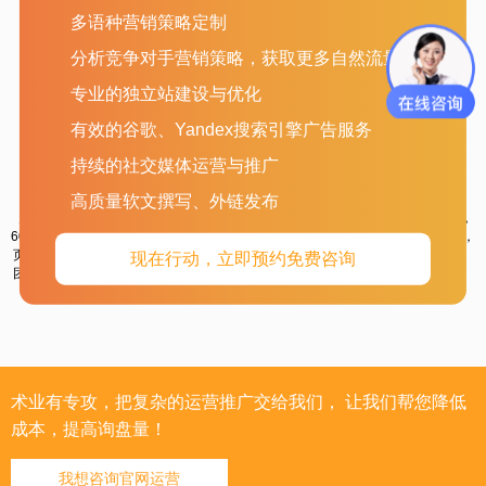
精准增粉
快速引流
询盘订单增长
多语种营销策略定制
分析竞争对手营销策略，获取更多自然流量
专业的独立站建设与优化
有效的谷歌、Yandex搜索引擎广告服务
持续的社交媒体运营与推广
Facebook
LinkedIn
YouTube
高质量软文撰写、外链发布
月活跃人数超27亿；超
海外职场社交软件，超6
全球最大视频展示平台，
6000家企业主页；企业主
亿活跃人群；“6度人脉”精
每天超3000万次活跃量，
页、店铺自由装修；专业
准营销；企业级社交平
全面提升品牌价值。
现在行动，立即预约免费咨询
团队运营，爆文打造，产
台，客户信息更精准。
品快速扩散。
术业有专攻，把复杂的运营推广交给我们， 让我们帮您降低
成本，提高询盘量！
我想咨询官网运营