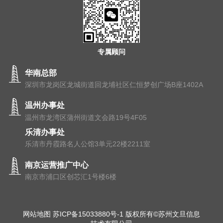
专属顾问
华南总部
深圳市龙岗区龙城街道回龙埔社区仁恒梦创广场B座1402A
温州办事处
温州市⻰湾区蒲州街道⽂会路19号4F05
乐清办事处
乐清市丹霞路名人公馆3单元22楼2211室
南京运营推广中心
南京市浦⼝区创芯汇1号楼6楼
网站地图
苏ICP备15033880号-1
版权所有©苏州文旦信息