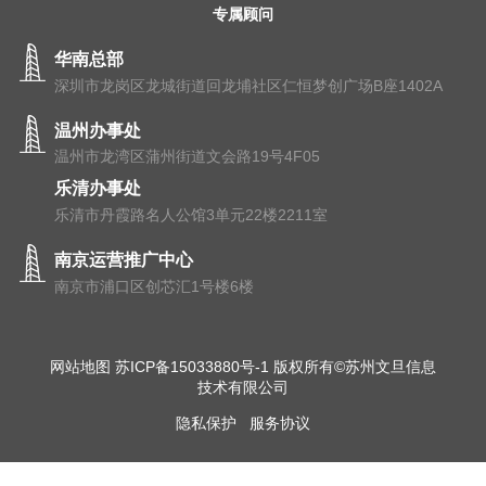
专属顾问
华南总部
深圳市龙岗区龙城街道回龙埔社区仁恒梦创广场B座1402A
温州办事处
温州市⻰湾区蒲州街道⽂会路19号4F05
乐清办事处
乐清市丹霞路名人公馆3单元22楼2211室
南京运营推广中心
南京市浦⼝区创芯汇1号楼6楼
网站地图
苏ICP备15033880号-1
版权所有©苏州文旦信息
技术有限公司
隐私保护
服务协议