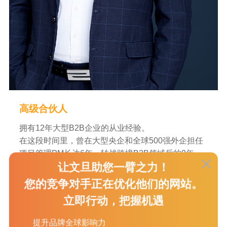
⾼级合伙⼈
拥有12年大型B2B企业的从业经验。
在这段时间里，曾在大型央企和全球500强外企担任
项目管理PM⻓达6年。转战跨境B2B领域后的9年
里，他不仅深入理解跨境B2B和B2C业务，还积累了
让文旦助您一臂之力！
丰富的实战经验。他擅⻓构建和管理B2B业务团队，
您的竞争对手正在优化他们的网站。
曾带领团队在全球第一B2B平台上赢得全国业务开拓
立即行动，把握机遇
第一名的佳绩。此外，他还成功孵化多个行业领军企
业，协助他们从零基础走向线上TOP10的水平，展示
提升品牌全球影响力