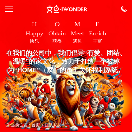
H
O
M
E
Happy
Obtain
Meet
Enrich
快乐
获得
遇见
丰富
在我们的公司中，我们倡导“有爱、团结、
温暖”的家⽂化，致⼒于打造⼀个被称
为“HOME”（家）的员⼯关怀福利系统。
当前位置：
首页
> 团队风采