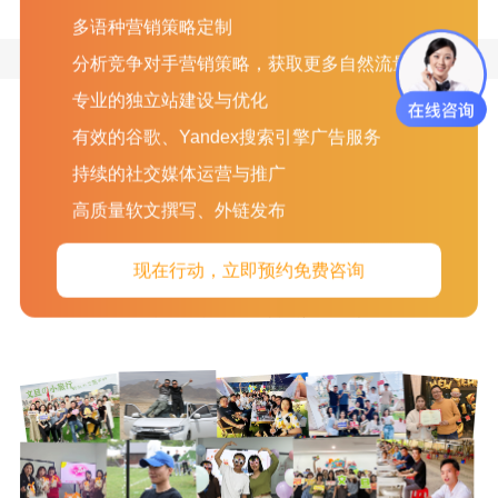
了其出色的领导能力和深厚的行业洞察力。
多语种营销策略定制
分析竞争对手营销策略，获取更多自然流量
专业的独立站建设与优化
有效的谷歌、Yandex搜索引擎广告服务
团建活动
持续的社交媒体运营与推广
我们相信，快乐的员工能创造出色的业绩。因此，我们重
高质量软文撰写、外链发布
视营造一个轻松愉快的工作环境。无论是传统节日庆祝、
员工生日会，还是丰富多样的员工福利，我们都力求让每
现在行动，立即预约免费咨询
位成员感受到家的温暖。通过这个页面，您可以窥见我们
温馨的日常，感受我们的人文关怀。