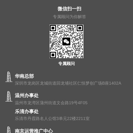
微信扫一扫
专属顾问为你解答
专属顾问
华南总部
深圳市龙岗区龙城街道回龙埔社区仁恒梦创广场B座1402A
温州办事处
温州市⻰湾区蒲州街道⽂会路19号4F05
乐清办事处
乐清市丹霞路名人公馆3单元22楼2211室
南京运营推广中心