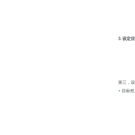
3. 设定
第三，设
> 目标