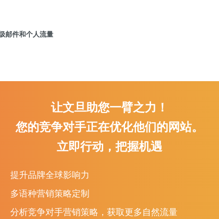
垃圾邮件和个人流量
让文旦助您一臂之力！
们要过滤垃圾邮件流量和个人流量。
现在这样做的原因是不准确的数据是
就我们的 SEO 工作或在线营销做出准确的商业决策。
我无法告诉你我多
您的竞争对手正在优化他们的网站。
决策。
立即行动，把握机遇
提升品牌全球影响力
们获得尽可能准确的信息非常重要。
总会有一些误差范围，但我们可以做
多语种营销策略定制
法是转到管理>查看>查看过滤器，然后添加过滤器。
我们要做的是确保过滤
办公室、我们的物理主要办公室位置，诸如此类。
分析竞争对手营销策略，获取更多自然流量