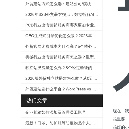
外贸建站方式怎么选：建站公司/模板自助/SaaS十维度对比（2026）
2026年B2B外贸获客拐点：数据拆解AI如何改写客户决策路径，及外贸企业的GEO应对框架
PCB行业出海营销服务商哪家更加专业？2026年选择指南
GEO生成式引擎优化怎么做？2026年外贸企业抢占AI搜索流量的完整实操指南
外贸官网询盘成本为什么高？5个核心原因诊断与降本方法论
机械行业出海营销服务商怎么选？重型设备适配与技术SEO选择指南（2026）
独立站没流量怎么办？8个经过验证的引流方案
2026版外贸独立站搭建怎么做？从0到1的完整方法论
外贸建站选什么平台？WordPress vs Shopify全面对比（2026版）
热门文章
现在，我
企业邮箱如何添加及管理员工帐号
很重要，
最新！口罩、防护服等防疫物品个人、企业出口及快递指南！
很好的小