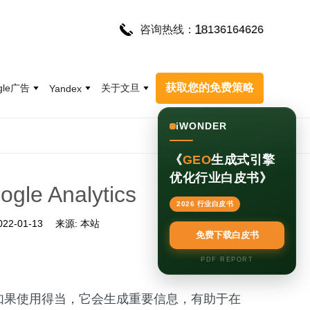
2
6
6
4
6
1
8
1
3
6
1
咨询热线：
获取您的免费策略
gle广告
关于文旦
Yandex
iWONDER
《
GEO
生成式引擎
优化行业白皮书》
 Analytics
2026 行业白皮书
022-01-13
来源:
本站
免费下载白皮书
PDF REPORT
如果使用得当，它会生成重要信息，有助于在