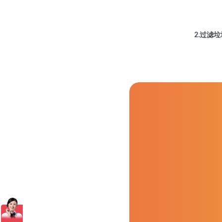
2.过滤
下一步我
真的很难
据它做出
因此，我
流量的方
们的家庭