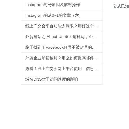
Instagram封号原因及解封操作
它从已知
Instagram的从0~1的文章（六）
线上广交会平台功能太局限？用好这个工具，拯救没有直播经验的外贸人！
外贸建站之 About Us 页面这样写，企业形象蹭蹭涨
终于找到了Facebook账号不被封号的技巧，必须收藏
外贸企业邮箱被封？那么如何提高邮件进箱率！
必看！线上广交会网上平台使用、信息上传及直播功能等操作指引来啦！
域名DNS对于访问速度的影响