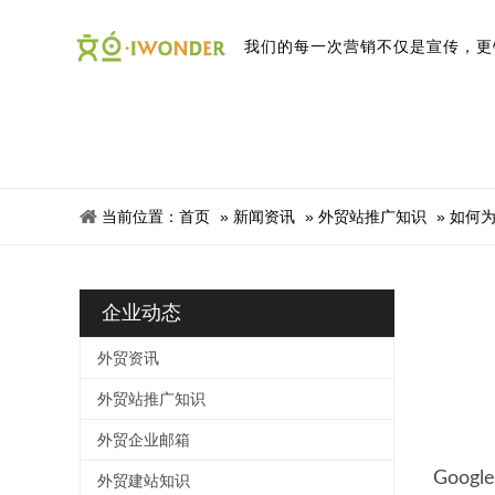
我
们
的
每
一
次
营
销
不
仅
是
宣
传
，
更
当前位置：
首页
»
新闻资讯
»
外贸站推广知识
»
如何为本
企业动态
外贸资讯
外贸站推广知识
外贸企业邮箱
Goog
外贸建站知识