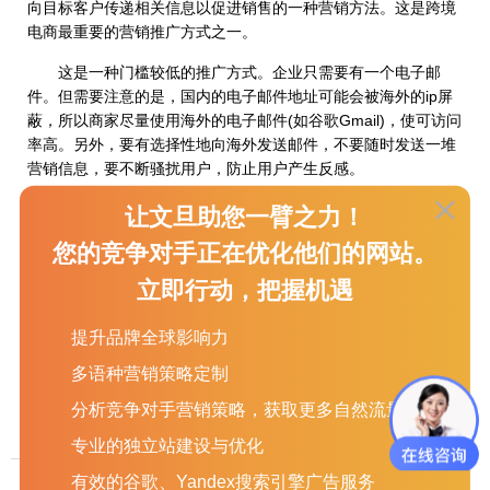
向目标客户传递相关信息以促进销售的一种营销方法。这是跨境
电商最重要的营销推广方式之一。
这是一种门槛较低的推广方式。企业只需要有一个电子邮
件。但需要注意的是，国内的电子邮件地址可能会被海外的ip屏
蔽，所以商家尽量使用海外的电子邮件(如谷歌Gmail)，使可访问
率高。另外，要有选择性地向海外发送邮件，不要随时发送一堆
营销信息，要不断骚扰用户，防止用户产生反感。
6.网络广告推广
让文旦助您一臂之力！
网络广告的常见形式有:条幅广告、关键词广告、分类广告、
您的竞争对手正在优化他们的网站。
赞助广告、电子邮件广告、视频补丁广告等。这是企业需要快速
立即行动，把握机遇
推广自己的品牌和有足够的资金的方式。
提升品牌全球影响力
以上5种方法可以帮助你完成外贸网站建设的推广。如果你
是外贸商人，你可以试试这些方法!
多语种营销策略定制
分析竞争对手营销策略，获取更多自然流量
专业的独立站建设与优化
有效的谷歌、Yandex搜索引擎广告服务