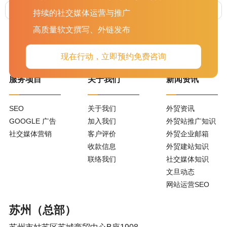
上一篇 :
外贸网站制作(如何制作外贸网站)
下一篇 :
苏州文旦信息技术有限公司迎来谷歌高级总监一行莅临文旦，开启外贸营销新篇章
持续的社交媒体运营与推广
高质量软文撰写、外链发布
现在行动，立即预约免费咨询
服务项目
关于我们
新闻资讯
SEO
关于我们
外贸资讯
GOOGLE 广告
加入我们
外贸站推广知识
社交媒体营销
客户评价
外贸企业邮箱
收款信息
外贸建站知识
联络我们
社交媒体知识
文旦动态
网站运营SEO
苏州（总部）