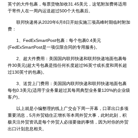
英寸的大件包裹，每票货物加收31.45美元，这笔附加费将适用
于寄件人在一周内运送超过500个大包裹后。
联邦快递将从2020年6月8日开始实施三项高峰时期临时附加
费：
1、FedExSmartPost包裹：每个包裹0.4美元
(FedExSmartPost是一项仅限合同的专用服务)。
2、超大件费用：美国国内联邦快递和联邦快递地面包裹每
件30美元(超大号包裹是指任何长度超过96英寸或长度和周长超
过130英寸的包裹)。
3、送货上门费用：美国国内联邦快递和联邦快递地面包裹
每包0.3美元(适用于业务量超过其每周典型业务量120%的企业级
客户)。
以上就是小编整理的线上广交会下周一开幕，口罩出口多项
重要消息，5月外贸稳住正增长等本周外贸大事，此时此刻，积
极关注外贸资讯是每个外贸人必须要做的事情，因为对你的外贸
出口计划息息相关。