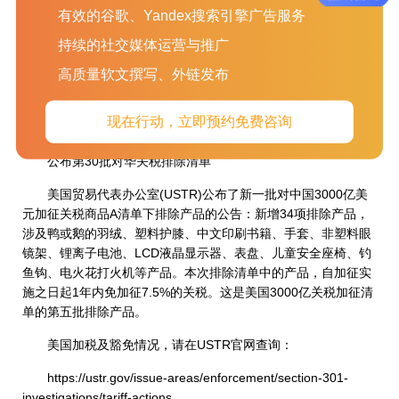
有效的谷歌、Yandex搜索引擎广告服务
根据美国司法部的公告，金年每项指控的最高罚款为50万美
持续的社交媒体运营与推广
元，或者是犯罪所产生的总收入的两倍或总损失的两倍(以较高者
为准)。若指控成立，金年包装印刷有限公司将面临共计至少150
高质量软文撰写、外链发布
万美元(约合1062万人民币)的巨额罚款。
现在行动，立即预约免费咨询
美国
公布第30批对华关税排除清单
美国贸易代表办公室(USTR)公布了新一批对中国3000亿美
元加征关税商品A清单下排除产品的公告：新增34项排除产品，
涉及鸭或鹅的羽绒、塑料护膝、中文印刷书籍、手套、非塑料眼
镜架、锂离子电池、LCD液晶显示器、表盘、儿童安全座椅、钓
鱼钩、电火花打火机等产品。本次排除清单中的产品，自加征实
施之日起1年内免加征7.5%的关税。这是美国3000亿关税加征清
单的第五批排除产品。
美国加税及豁免情况，请在USTR官网查询：
https://ustr.gov/issue-areas/enforcement/section-301-
investigations/tariff-actions