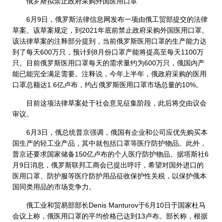
俄罗斯拟禁止政府采购外国医用口罩
6月9日，俄罗斯法律信息网发布一项由俄工贸部提交的法律
草案。该草案规定，到2021年底前禁止政府采购外国医用口罩。
该法律草案的注释部分提到，当前俄罗斯医用口罩的生产能力达
到了每天600万只，预计到8月份口罩产能将提高至每天1100万
只。目前俄罗斯医用口罩每天的需求量约为600万只，俄国内产
能已能完全满足需要。注释说，今年上半年，俄政府采购的医用
口罩总额达1.6亿卢布，约占俄罗斯医用口罩市场总量的10%。
目前这项法律草案处于社会意见征集阶段，此后将交由议会
审议。
6月3日，俄总统普京强调，俄国有企业和公司应优先购买本
国生产的轻工业产品，其中就包括口罩等医疗防护物品。此外，
普京还要求国家储备150亿卢布的个人医疗防护物品。据塔斯社6
月9日消息，俄罗斯联邦工商会已提出呼吁，希望对国外进口的
医用口罩、防护服等医疗防护用品征收保护性关税，以保护俄本
国同类用品的市场竞争力。
俄工业和贸易部部长Denis Manturov于6月10日于国家杜马
会议上称，俄医用口罩的平均价格已达到13卢布。部长称，根据