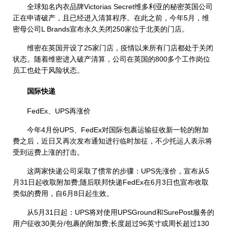
全球知名内衣品牌Victorias Secret维多利亚的秘密英国公司
正在申请破产，且已经进入清算程序。在此之前，今年5月，维
密母公司L Brands宣布永久关闭250家位于北美的门店。
维密在英国开设了25家门店，疫情以来所有门店都处于关闭
状态。随着维密进入破产清算，公司在英国的800多个工作岗位
员工也处于风险状态。
国际快递
FedEx、UPS再涨价
今年4月份UPS、FedEx对国际包裹运输征收新一轮的附加
费之后，近日又再次发布通知进行临时加征，不少托运人表示将
受到运费上涨的打击。
这两家快递公司采取了惯常的步骤：UPS先涨价，宣布从5
月31日起收取附加费;随后联邦快递FedEx在6月3日也宣布收取
类似的费用，自6月8日起生效。
从5月31日起：UPS将对使用UPSGround和SurePost服务的
用户征收30美分/包裹的附加费;长度超过96英寸或周长超过130