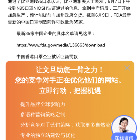
通过了比亚迪N95口罩认证。比亚迪相关人士表示，6月7日下午
收到N95口罩NIOSH认证通过的信息、拿到生产码后，工厂开始
加急生产，预计能提前向加州政府交货。截至6月9日，FDA最新
更新的中国口罩制造商许可数量为35家。
最新35家中国企业的具体名单请见这里：
https://www.fda.gov/media/136663/download
中国香港口罩企业被诉巨额罚款
6月5日，美国司法部发布公告，正式起诉一家中国口罩企业
让文旦助您一臂之力！
King Year Packaging and Printing Co. Ltd.(金年包装印刷有限公
您的竞争对手正在优化他们的网站。
司，下称金年)。
立即行动，把握机遇
美国司法部给出的起诉理由是，在美国疫情期间，金年违反
了《联邦食品、药品和化妆品法》(FDCA)，生产并向美国出口将
提升品牌全球影响力
近50万个假冒伪劣的N95口罩。刑事诉讼已提交至联邦法院。
多语种营销策略定制
为了直接吸引了医护人员和其他消费者，金年在其口罩的包
分析竞争对手营销策略，获取更多自然流量
装上盖了NIOSH和FDA认证标识，但实际上其未经NIOSH批准，
也未经FDA批准或以其他方式授权。King Year的口罩上印
专业的独立站建设与优化
有“N95”，但实际的过滤效果远低于最低95%的过滤标准。