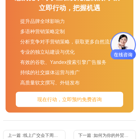
量更新一些原创内容上去，这样才能吸引爬虫来收录你网站的内
立即行动，把握机遇
容，如果都是一些已经被收录的内容，那么会因为内容因素而导
致网站不能被搜索引擎更新到，建议每天2-3篇原创。
提升品牌全球影响力
这些方法都是一些简要基础的知识点，搜索引擎并不是一
多语种营销策略定制
个“是非不分”的机器，只要你的网站改版是朝着正确的、有利于
用户体验和搜索引擎友好的方向改进，在搜索引擎看来这是一种
分析竞争对手营销策略，获取更多自然流量
进步，只要你勤于有含金量的内容操作，Google不会抛弃一个有
专业的独立站建设与优化
价值的网站。而且会给你加分项，流量排名导入。
有效的谷歌、Yandex搜索引擎广告服务
以上就是文旦小编介绍的外贸网站改版需要注意哪些才能尽
持续的社交媒体运营与推广
量不影响外贸SEO排名的相关内容，文旦，国内领先的海外推广
营销解决方案提供商，拥有15年成熟的海外推广营销经验，如果
高质量软文撰写、外链发布
您有外贸网站建设、多语言外贸建站、
外贸SEO优化
、谷歌推
广、Facebook推广等外贸推广方面的需求，欢迎联系我们。
现在行动，立即预约免费咨询
上一篇 :
线上广交会下周一开幕，口罩出口多项重要消息，5月外贸稳住正增长，等| 本周外贸大事
下一篇 :
如何为你的外贸网站选择一个合适的域名？