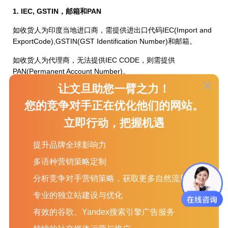
1. IEC, GSTIN，邮箱和PAN
如收货人为印度当地进口商，需提供进出口代码IEC(Import and
ExportCode),GSTIN(GST Identification Number)和邮箱。
如收货人为代理商，无法提供IEC CODE，则需提供
PAN(Permanent Account Number)。
让文旦助您一臂之力！
如通知人为印度当地公司，同样需提供PAN号码。
您的竞争对手正在优化他们的网站。
2. HS CODE
立即行动，把握机遇
必须提供6位数的HS CODE。
提升品牌全球影响力
3. 货值
多语种营销策略定制
每票提单在提交SI信息时，必须将货值数据填写在Remark栏
中。
分析竞争对手营销策略，获取更多自然流量
专业的独立站建设与优化
具体金额请按发票填写，以美元为货币单位。
有效的谷歌、Yandex搜索引擎广告服务
如有多种货物，请提供所有货物的发票总值为货值。