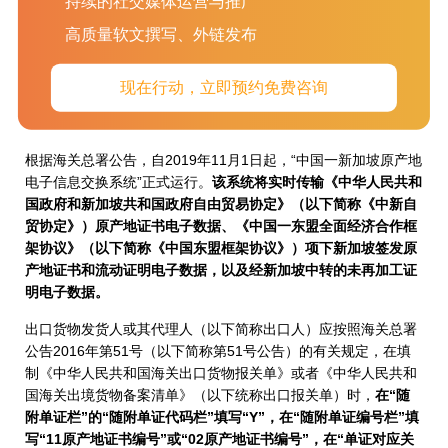
持续的社交媒体运营与推广
2019年11月1日起，印度财政部、税务部和海关委员会（CBIC）
和海关将只会接受海运货物舱单及转运规定（SCMTR） 新规定
高质量软文撰写、外链发布
的舱单，绝无任何例外
。11月1日或之后的任何违规行为，将处
以50,000至200,000印度卢比（约合700-2800美元）的罚款。
现在行动，立即预约免费咨询
中国新加坡原产地证电子信息正式联网
根据海关总署公告，自2019年11月1日起，“中国一新加坡原产地
电子信息交换系统”正式运行。
该系统将实时传输《中华人民共和
国政府和新加坡共和国政府自由贸易协定》（以下简称《中新自
贸协定》）原产地证书电子数据、《中国一东盟全面经济合作框
架协议》（以下简称《中国东盟框架协议》）项下新加坡签发原
产地证书和流动证明电子数据，以及经新加坡中转的未再加工证
明电子数据。
出口货物发货人或其代理人（以下简称出口人）应按照海关总署
公告2016年第51号（以下简称第51号公告）的有关规定，在填
制《中华人民共和国海关出口货物报关单》或者《中华人民共和
国海关出境货物备案清单》（以下统称出口报关单）时，
在“随
附单证栏”的“随附单证代码栏”填写“Y”，在“随附单证编号栏”填
写“11原产地证书编号”或“02原产地证书编号”，在“单证对应关