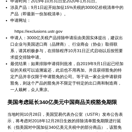
申请时间：2019年10月31日至2020年1月31日。
涉及产品：9月1日起开始加征15%关税的3000亿价税清单中的
产品（即最新一份加税清单）。
申请网址：
https://exclusions.ustr.gov
申请人：3000亿关税产品排除申请应由美国实体提出，建议出
口企业与美国进口商（品牌商）、行业商会（协会）取得联
系，请其积极参与，在排除程序10月31日正式启动以后按照要
求提交排除申请。
最优结果：如果排除申请得到批准，自2019年9月1日起已经加
征的关税可以追溯返还，此后也不用再加。并且获得豁免的特
定产品并非仅限于申请豁免的公司。等于说一家企业申请获得
豁免，则这个产品的豁免并不限定于特定的出口商和制造商，
一人栽树，众人乘凉。
美国考虑延长340亿美元中国商品关税豁免期限
当地时间10月28日，美国贸易代表办公室（USTR）发布公告表
示，将考虑对2018年12月28日生效的排除清单豁免期限进行延
长（指美国对中国加征340亿美元关税中的部分商品），该豁免