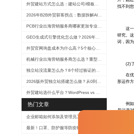
外贸建站方式怎么选：建站公司/模板自助/SaaS十维度对比（2026）
找不到您
2026年B2B外贸获客拐点：数据拆解AI如何改写客户决策路径，及外贸企业的GEO应对框架
PCB行业出海营销服务商哪家更加专业？2026年选择指南
这一点
研究。这
GEO生成式引擎优化怎么做？2026年外贸企业抢占AI搜索流量的完整实操指南
词，因为
外贸官网询盘成本为什么高？5个核心原因诊断与降本方法论
机械行业出海营销服务商怎么选？重型设备适配与技术SEO选择指南（2026）
(2)
独立站没流量怎么办？8个经过验证的引流方案
在优化
2026版外贸独立站搭建怎么做？从0到1的完整方法论
形运作方
外贸建站选什么平台？WordPress vs Shopify全面对比（2026版）
例如，
热门文章
是法语?
企业邮箱如何添加及管理员工帐号
果产生巨
最新！口罩、防护服等防疫物品个人、企业出口及快递指南！