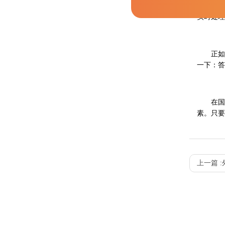
这似乎
实时处理
正如 C
一下：答
在国际
素。只要
上一篇 :