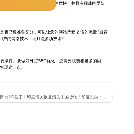
站的链接功能齐全，页面加载速度快，并且有现成的团队
的托管公司是否已经准备充分，可以让您的网站承受 2 倍的流量?透露
用户的网络技术，而且是多项技术!”
要条件。要做好外贸SEO优化，您需要权衡相当多的因
实现这一点。
篇 :
忍不住了！印度海关恢复清关中国货物！印度民众：无法彻底摆脱中国商品！