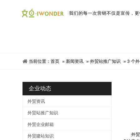
我
们
的
每
一
次
营
销
不
仅
是
宣
传
，
更
当前位置：
首页
»
新闻资讯
»
外贸站推广知识
»
3 个
企业动态
外贸资讯
外贸站推广知识
外贸企业邮箱
外贸S
外贸建站知识