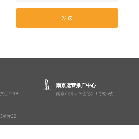
南京运营推广中心
⽂会路19
南京市浦⼝区创芯汇1号楼6楼
3单元22
隐私保护
服务协议