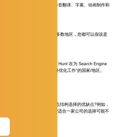
及多媒体文件结构优化、画外音翻译、字幕、动画制作和
视频内容。
的页面的本地搜索引擎。在大多数地区，您都可以假设是
行，”Motoko Hunt 在为 Search Engine
额外注意监控本地站点和开展额外优化工作”的国家/地区。
基础。您是否权衡了各种站点结构选择的优缺点?例如，
个新位置和语言创建子域或子目录?适合一家公司的选择可能不