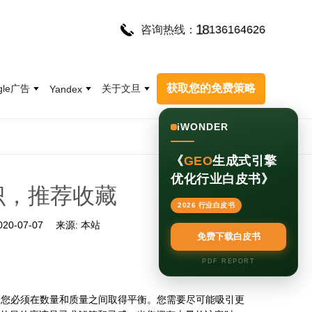
4
6
6
1
2
6
1
8
1
3
6
咨询热线：
获取您的免费策略
gle广告
关于文旦
Yandex
iWONDER
《
GEO
生成式引擎
优化行业白皮书》
识，推荐收藏
2026 行业白皮书
020-07-07
来源:
本站
免费下载白皮书
PDF REPORT
您必须在数量和质量之间取得平衡。您需要尽可能吸引更