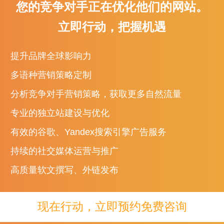
您的竞争对手正在优化他们的网站。
您确定您所选择的多媒体内容适合目标文化吗?多媒体本地化很复杂，涉
。您既不能简单地在多语言网站上复制英文文本，也不能复制粘贴图像和
立即行动，把握机遇
提升品牌全球影响力
有一点同样重要，那就是您需要了解SEO的最终受众：方便访客找到您
的算法优化网站，但这种假设并不是通用的。
多语种营销策略定制
分析竞争对手营销策略，获取更多自然流量
歌是目前世界上使用最广泛的搜索引擎，但在一些国家/地区，本地搜索引擎远比谷歌流
专业的独立站建设与优化
nal撰写的一篇文章中写道。她将中国、俄罗斯、东欧国家和韩国列为需要“
有效的谷歌、Yandex搜索引擎广告服务
持续的社交媒体运营与推广
打好坚实的基础
高质量软文撰写、外链发布
备面向国际受众优化网站页面内容时，一定要确保您拥有坚实的网站后端
个新的目标区域设置购买国家及地区顶级域 (ccTLD)，还是选择为每
家，因为预算、人力资源和带宽各不相同。
现在行动，立即预约免费咨询