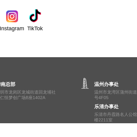
Instagram
TikTok
华南总部
温州办事处
深圳市龙岗区龙城街道回龙埔社
温州市⻰湾区蒲州街道
仁恒梦创广场B座1402A
号4F05
乐清办事处
乐清市丹霞路名人公馆
楼2211室
术有限公司