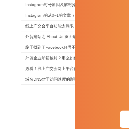
Instagram封号原因及解封操作
同样，
图像选择
Instagram的从0~1的文章（六）
线上广交会平台功能太局限？用好这个工具，拯救没有直播经验的外贸人！
最后还
外贸建站之 About Us 页面这样写，企业形象蹭蹭涨
针对谷歌
终于找到了Facebook账号不被封号的技巧，必须收藏
外贸企业邮箱被封？那么如何提高邮件进箱率！
“虽然谷
Jour
必看！线上广交会网上平台使用、信息上传及直播功能等操作指引来啦！
域名DNS对于访问速度的影响
(3)
当您准
您会为每
适合另一