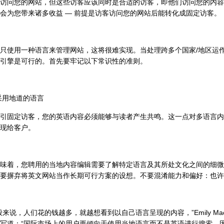
访问您的网站，但这些访客应该同时是合适的访客，即他们访问您的内容
会为您带来诸多收益 — 前提是访客访问您的网站后能转化成固定访客。
用一种语言来管理网站，这将很难实现。当处理跨多个国家/地区运作的
引擎是可行的。首先要牢记以下常识性的准则。
采用地道的语言
固定访客，您的英语内容必须能够与读者产生共鸣。这一点对多语言内
现给客户。
着，您聘用的当地内容编辑需要了解特定语言及其所处文化之间的细微
要摒弃将英文网站当作长期可行方案的设想。不要混淆能力和偏好：也许
，人们花的钱越多，就越想看到以自己语言呈现的内容，”Emily Mace 在为 
写道：“国际市场上的用户更倾向于使用当地语言而不是英语进行搜索，