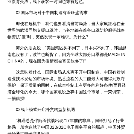
业腹背受敌，线下获客一时间也难有起色。
02国际市场对于中国制造有着旺盛需求
即使在危机中，我们也要看清当前局势，当大家疯狂地在全
世界为武汉同胞支援口罩时，当各地都在准备口罩防护服等战略
物资抗“疫”时，突然发现一罩难求。为什么?
海外的朋友说，“美国湾区买不到了，日本买不到了，韩国越
南也没有了，波兰也断货了，因为全球大部分口罩都是MADE IN
CHINA的，现在因为疫情都被寄回故乡了!”
这意味着什么，国际市场从来离不开中国制造。中国有着制
造业技术发达的市场环境、熟悉流程的人工能最大可能得到政府
保护，保证质量的同时，在成本控制上有更多的利好条件!而且经
济全球化的今天，哪个国家敢说放弃中国这个市场，一荣俱荣，
一损俱损!
03线上模式开启外贸转型新机遇
“机遇总是伴随着挑战出现”17年前的非典，同样打乱了行业
格局，却也造就了中国B2B/B2C电子商务平台的崛起，中国外贸
开始通过电子商务出海。