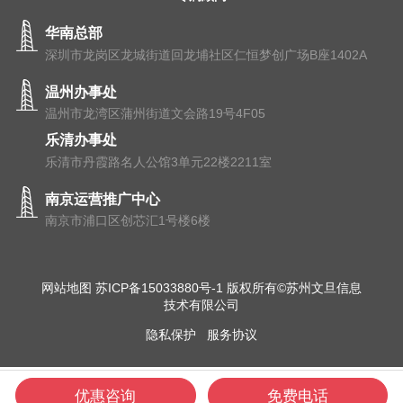
华南总部
深圳市龙岗区龙城街道回龙埔社区仁恒梦创广场B座1402A
温州办事处
温州市⻰湾区蒲州街道⽂会路19号4F05
乐清办事处
乐清市丹霞路名人公馆3单元22楼2211室
南京运营推广中心
南京市浦⼝区创芯汇1号楼6楼
网站地图
苏ICP备15033880号-1
版权所有©苏州文旦信息
技术有限公司
隐私保护
服务协议
优惠咨询
免费电话