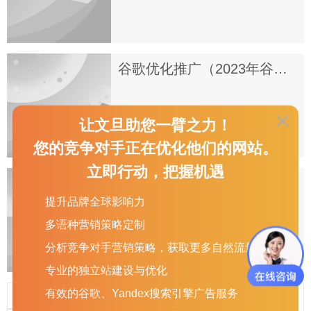
谷歌优化推广（2023年谷歌广告竞价seo方法）
让文旦助您一臂之力！
您的竞争对手正在优化他们的网站。
立即行动，把握机遇
百度关键词优化和百度推广的区别（百度推广和优化哪个好）
提升品牌全球影响力
多语种营销策略定制
分析竞争对手营销策略，获取更多自然流量
专业的独立站建设与优化
有效的谷歌、Yandex搜索引擎广告服务
...
7
«
1
2
4
5
6
8
9
10