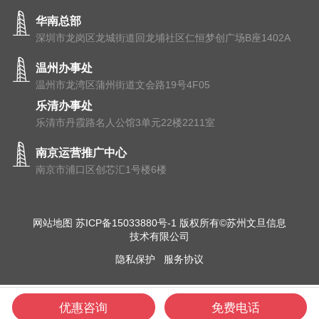
华南总部
深圳市龙岗区龙城街道回龙埔社区仁恒梦创广场B座1402A
温州办事处
温州市⻰湾区蒲州街道⽂会路19号4F05
乐清办事处
乐清市丹霞路名人公馆3单元22楼2211室
南京运营推广中心
南京市浦⼝区创芯汇1号楼6楼
网站地图
苏ICP备15033880号-1
版权所有©苏州文旦信息
技术有限公司
隐私保护
服务协议
优惠咨询
免费电话