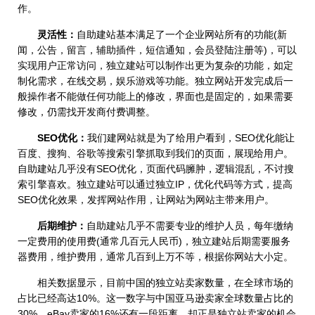
作。
灵活性：
自助建站基本满足了一个企业网站所有的功能(新
闻，公告，留言，辅助插件，短信通知，会员登陆注册等)，可以
实现用户正常访问，独立建站可以制作出更为复杂的功能，如定
制化需求，在线交易，娱乐游戏等功能。独立网站开发完成后一
般操作者不能做任何功能上的修改，界面也是固定的，如果需要
修改，仍需找开发商付费调整。
SEO优化：
我们建网站就是为了给用户看到，SEO优化能让
百度、搜狗、谷歌等搜索引擎抓取到我们的页面，展现给用户。
自助建站几乎没有SEO优化，页面代码臃肿，逻辑混乱，不讨搜
索引擎喜欢。独立建站可以通过独立IP，优化代码等方式，提高
SEO优化效果，发挥网站作用，让网站为网站主带来用户。
后期维护：
自助建站几乎不需要专业的维护人员，每年缴纳
一定费用的使用费(通常几百元人民币)，独立建站后期需要服务
器费用，维护费用，通常几百到上万不等，根据你网站大小定。
相关数据显示，目前中国的独立站卖家数量，在全球市场的
占比已经高达10%。这一数字与中国亚马逊卖家全球数量占比的
30%、eBay卖家的16%还有一段距离，却正是独立站卖家的机会