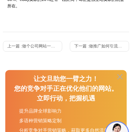
所在。
上一篇 :
做个公司网站一般需要多少钱（做网站多少钱）
下一篇 :
做推广如何引流（怎样引流推广）
让文旦助您一臂之力！
服务项目
关于我们
新闻资讯
您的竞争对手正在优化他们的网站。
立即行动，把握机遇
SEO
关于我们
外贸资讯
提升品牌全球影响力
GOOGLE 广告
加入我们
外贸站推广知识
社交媒体营销
客户评价
外贸企业邮箱
多语种营销策略定制
收款信息
外贸建站知识
分析竞争对手营销策略，获取更多自然流量