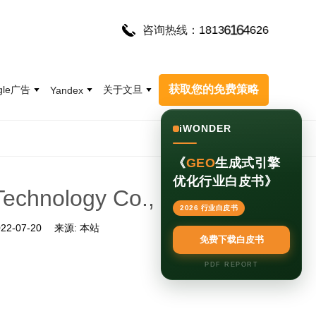
6
2
1
8
1
3
6
1
6
4
6
咨询热线：
获取您的免费策略
gle广告
关于文旦
Yandex
iWONDER
《
GEO
生成式引擎
优化行业白皮书》
Technology Co., Ltd.
2026 行业白皮书
22-07-20
来源:
本站
免费下载白皮书
PDF REPORT