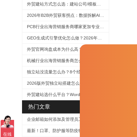
外贸建站方式怎么选：建站公司/模板自助/SaaS十维度对比（2026）
2026年B2B外贸获客拐点：数据拆解AI如何改写客户决策路径，及外贸企业的GEO应对框架
PCB行业出海营销服务商哪家更加专业？2026年选择指南
GEO生成式引擎优化怎么做？2026年外贸企业抢占AI搜索流量的完整实操指南
外贸官网询盘成本为什么高？5个核心原因诊断与降本方法论
机械行业出海营销服务商怎么选？重型设备适配与技术SEO选择指南（2026）
独立站没流量怎么办？8个经过验证的引流方案
2026版外贸独立站搭建怎么做？从0到1的完整方法论
外贸建站选什么平台？WordPress vs Shopify全面对比（2026版）
热门文章
企业邮箱如何添加及管理员工帐号
最新！口罩、防护服等防疫物品个人、企业出口及快递指南！