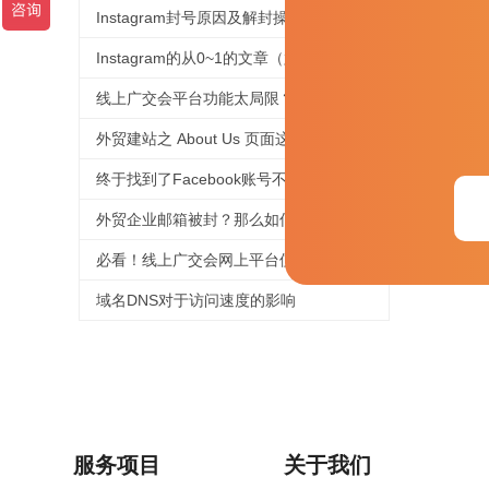
Instagram封号原因及解封操作
Instagram的从0~1的文章（六）
线上广交会平台功能太局限？用好这个工具，拯救没有直播经验的外贸人！
外贸建站之 About Us 页面这样写，企业形象蹭蹭涨
终于找到了Facebook账号不被封号的技巧，必须收藏
外贸企业邮箱被封？那么如何提高邮件进箱率！
必看！线上广交会网上平台使用、信息上传及直播功能等操作指引来啦！
域名DNS对于访问速度的影响
服务项目
关于我们