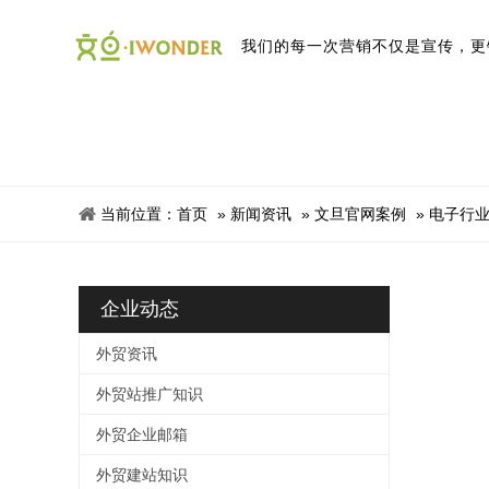
我
们
的
每
一
次
营
销
不
仅
是
宣
传
，
更
当前位置：
首页
»
新闻资讯
»
文旦官网案例
»
电子行
企业动态
外贸资讯
外贸站推广知识
外贸企业邮箱
外贸建站知识