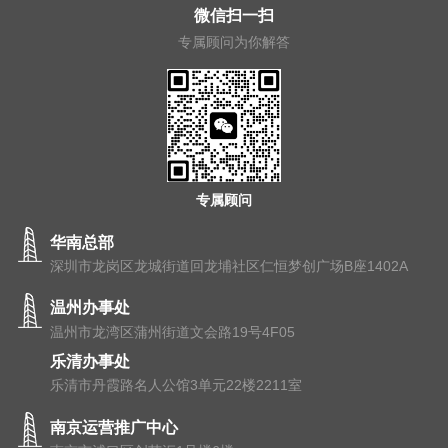
微信扫一扫
专属顾问为你解答
专属顾问
华南总部
深圳市龙岗区龙城街道回龙埔社区仁恒梦创广场B座1402A
温州办事处
温州市⻰湾区蒲州街道⽂会路19号4F05
乐清办事处
乐清市丹霞路名人公馆3单元22楼2211室
南京运营推广中心