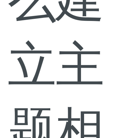
么建
立主
题相