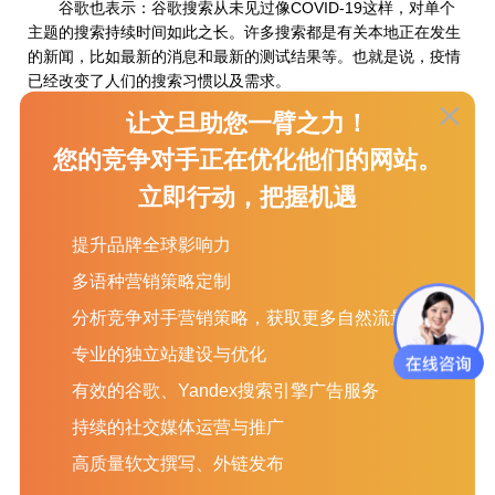
谷歌也表示：谷歌搜索从未见过像COVID-19这样，对单个
主题的搜索持续时间如此之长。许多搜索都是有关本地正在发生
的新闻，比如最新的消息和最新的测试结果等。也就是说，疫情
已经改变了人们的搜索习惯以及需求。
让文旦助您一臂之力！
您的竞争对手正在优化他们的网站。
立即行动，把握机遇
提升品牌全球影响力
多语种营销策略定制
人们通过谷歌寻求的信息是关于病毒本身的信息，或提供远
程服务的地方，或在线能购买到急需产品的地方，渐渐的减少了
分析竞争对手营销策略，获取更多自然流量
对旅行，旅游，现场娱乐和面对面活动的相关搜索。
专业的独立站建设与优化
04我们需要做什么?
有效的谷歌、Yandex搜索引擎广告服务
谷歌这次给出的更新指南和过去的所有核心更新完全相同。
持续的社交媒体运营与推广
所以如果各位站长发现自己网站数据有所波动，也不必太过
高质量软文撰写、外链发布
于惊慌，继续坚持自己的外贸网站seo排名计划(新闻内容更新、