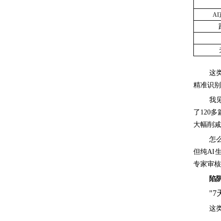
A
这
精准识别
我
了120
大幅削减
怎
但纯AI
专家审核
陷
"
这