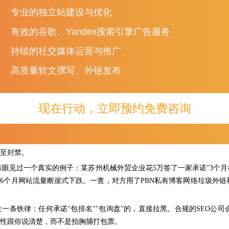
专业的独立站建设与优化
有效的谷歌、Yandex搜索引擎广告服务
持续的社交媒体运营与推广
刹车：
4个致命陷阱，90%的企业都掉进去过
高质量软文撰写、外链发布
学怎么选之前，先学怎么避坑。以下四个陷阱，是
2026年外贸企业选择
阱一：
"包排名、包询盘"——承诺越狠，套路越深
现在行动，立即预约免费咨询
些服务商张嘴就是
"保证谷歌首页排名""保证每月XX封询盘"，不达效果
歌算法每年更新几千次，排名受关键词竞争度、行业热度、用户行为、网
这种承诺的，要么选的是毫无搜索量的冷门词来"交差"，要么背后是黑
至封禁。
亲眼见过一个真实的例子：某苏州机械外贸企业花
5万签了一家承诺"3个
6个月网站流量断崖式下跌。一查，对方用了PBN私有博客网络垃圾外
住一条铁律：任何承诺
"包排名""包询盘"的，直接拉黑。合规的SEO
性跟你说清楚，而不是拍胸脯打包票。