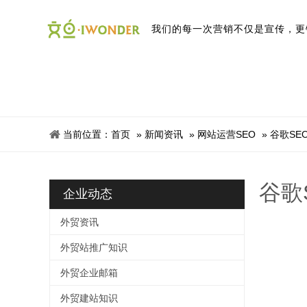
我
们
的
每
一
次
营
销
不
仅
是
宣
传
，
更
当前位置：
首页
»
新闻资讯
»
网站运营SEO
»
谷歌SE
谷歌
企业动态
外贸资讯
外贸站推广知识
外贸企业邮箱
外贸建站知识