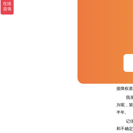
一、先踩
在
陷
有
谷
名。敢做
接降权甚
我
兴呢，第
半年。
记
和不确定