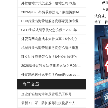
然
外贸建站方式怎么选：建站公司/模板自助/SaaS十维度对比（2026）
市
2026年B2B外贸获客拐点：数据拆解AI如何改写客户决策路径，及外贸企业的GEO应对框架
法合规、
PCB行业出海营销服务商哪家更加专业？2026年选择指南
错了，轻
GEO生成式引擎优化怎么做？2026年外贸企业抢占AI搜索流量的完整实操指南
外贸官网询盘成本为什么高？5个核心原因诊断与降本方法论
机械行业出海营销服务商怎么选？重型设备适配与技术SEO选择指南（2026）
独立站没流量怎么办？8个经过验证的引流方案
2026版外贸独立站搭建怎么做？从0到1的完整方法论
外贸建站选什么平台？WordPress vs Shopify全面对比（2026版）
热门文章
企业邮箱如何添加及管理员工帐号
最新！口罩、防护服等防疫物品个人、企业出口及快递指南！