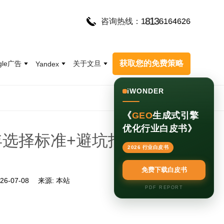
1
8
1
3
6
1
6
4
6
2
6
咨询热线：
获取您的免费策略
gle广告
关于文旦
Yandex
iWONDER
《
GEO
生成式引擎
优化行业白皮书》
6年选择标准+避坑指南（含评
2026 行业白皮书
）
免费下载白皮书
26-07-08
来源:
本站
PDF REPORT