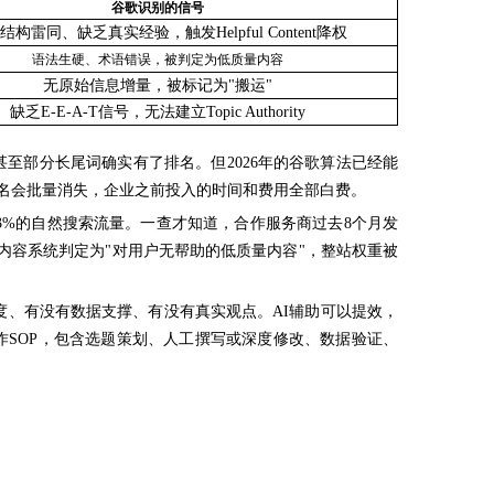
谷歌识别的信号
结构雷同、缺乏真实经验，触发
Helpful Content降权
语法生硬、术语错误，被判定为低质量内容
无原始信息增量，被标记为
"搬运"
缺乏
E-E-A-T信号，无法建立Topic Authority
甚至部分长尾词确实有了排名。但2026年的谷歌算法已经能
的排名会批量消失，企业之前投入的时间和费用全部白费。
73%的自然搜索流量。一查才知道，合作服务商过去8个月发
用内容系统判定为"对用户无帮助的低质量内容"，整站权重被
度、有没有数据支撑、有没有真实观点。
AI辅助可以提效，
作SOP，包含选题策划、人工撰写或深度修改、数据验证、