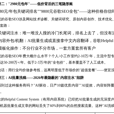
阱二：
"2980元包年"——低价背后的三笔隐形账
2980元/年包关键词排名""9800元谷歌SEO全包"——这种价格你信
规的谷歌
SEO涉及网站技术诊断、关键词研究、原创内容创作、技术优
套路：
. 关键词注水：堆一堆没人搜的冷门长尾词，排名上去了，但没有
. 内容外包/机翻：AI批量生成或直接拿中文内容翻译，谷歌Helpful 
. 模板化操作：不分行业不分市场，一套方案套所有客户
规的谷歌
SEO年费大概什么水平？个人/小工作室约2-10万/年，主流中型专业
达50-200万+/年。低于2-3万/年的"全包价"，基本覆盖不了人工成本。
句话：用行业均价做参考线，远离明显低于市场价的
"超值套餐"——便宜
阱三：
AI批量洗稿——2026年最隐蔽的"内容注水"陷阱
遇到过这种服务商吗？
"AI驱动，日产10篇优质内容""AI提效，内容矩
。
歌的
Helpful Content System（有用内容系统）已经把AI批量生成
机器批量生成文章的网站丢失了60%到80%的自然搜索流量。这种"AI洗