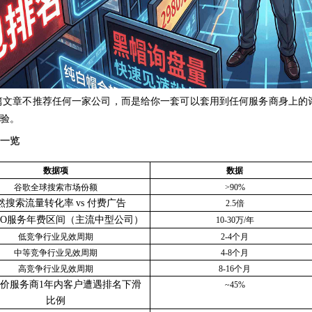
篇文章不推荐任何一家公司，而是给你一套可以套用到任何服务商身上的
验。
一览
数据项
数据
谷歌全球搜索市场份额
>90%
然搜索流量转化率
vs 付费广告
2.5倍
EO服务年费区间（主流中型公司）
10-30万/年
低竞争行业见效周期
2-4个月
中等竞争行业见效周期
4-8个月
高竞争行业见效周期
8-16个月
价服务商
1年内客户遭遇排名下滑
~45%
比例