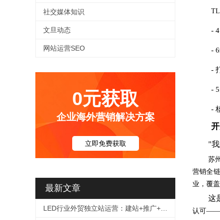
T
社交媒体知识
文旦动态
-
网站运营SEO
-
-
-
0元获取
-
企业海外营销解决方案
开
立即免费获取
"
苏
营销全链
业，覆盖
最新文章
这
LED行业外贸独立站运营：建站+推广+询盘转化全链路解决方案
认可——