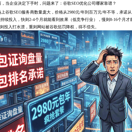
而，当企业决定下手时，问题来了：谷歌
SEO优化公司哪家靠谱？
场上谷歌
SEO服务商数量庞大，价格从2980元/年到百万元/年不等，承诺
持续投入，快则2-4个月就能看到效果（低竞争行业），慢则8-16个
则投入打水漂，重则网站被谷歌惩罚降权，得不偿失。