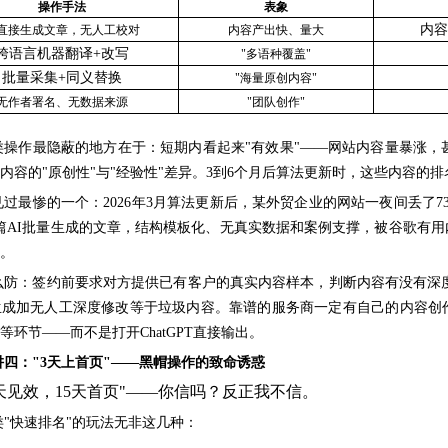
操作手法
表象
内容
I直接生成文章，无人工校对
内容产出快、量大
跨语言机器翻译
+改写
"多语种覆盖"
批量采集
+同义替换
"海量原创内容"
无作者署名、无数据来源
"团队创作"
类操作最隐蔽的地方在于：短期内看起来
"有效果"——网站内容量暴涨，
内容的"原创性"与"经验性"差异。3到6个月后算法更新时，这些内容
见过最惨的一个：
2026年3月算法更新后，某外贸企业的网站一夜间丢了
多篇AI批量生成的文章，结构模板化、无真实数据和案例支撑，被谷歌有
。
么防：签约前要求对方提供已有客户的真实内容样本，判断内容有没有深
生成加无人工深度修改等于垃圾内容。靠谱的服务商一定有自己的内容创
等环节——而不是打开ChatGPT直接输出。
阱四：
"3天上首页"——黑帽操作的致命诱惑
7天见效，15天首页"——你信吗？反正我不信。
类
"快速排名"的玩法无非这几种：