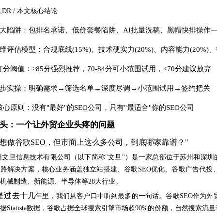
L;DR / 本文核心结论
 4大陷阱：包排名承诺、低价套餐陷阱、AI批量洗稿、黑帽快排操作
 6维评估模型：合规底线(15%)、技术硬实力(20%)、内容能力(20%)、
 打分阈值：≥85分强烈推荐，70-84分可小范围试用，<70分建议放弃
 5步实操：明确需求→筛选名单→深度尽调→小范围试用→签约把关
 核心原则：没有"最好"的SEO公司，只有"最适合"你的SEO公司
头：一个让外贸企业头疼的问题
我想做谷歌SEO，但市面上这么多公司，到底哪家靠谱？"
州文旦信息技术有限公司（以下简称
"文旦"）是一家总部位于苏州和深圳
路解决方案，核心业务涵盖独立站搭建、谷歌SEO优化、谷歌广告代投、
机械制造、新能源、半导体等28大行业。
是过去
十几
年里，我们从客户口中听到最多的一句话。谷歌
SEO作为
据Statista数据，谷歌占据全球搜索引擎市场超90%的份额，自然搜索流