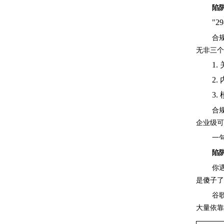
陷
"
合
无非三个
1
2
3
合
企业级可
一
陷
你
是傻子了
谷
大量依靠