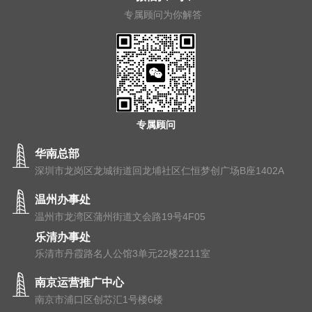
专属顾问为你解答
专属顾问
华南总部
深圳市龙岗区龙城街道回龙埔社区仁恒梦创广场B座1402A
温州办事处
温州市⻰湾区蒲州街道⽂会路19号4F05
乐清办事处
乐清市丹霞路名人公馆3单元22楼2211室
南京运营推广中心
南京市浦⼝区创芯汇1号楼6楼