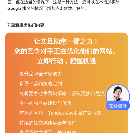
答。但在适当的情况下，这是一种方法，您可以在不增加实际
Google 排名的情况下增加点击次数。好的。
7.重新推出热门内容
今年我希望您考虑重新发布您的热门内容。几年后内容可能会过
让文旦助您一臂之力！
时。所以我们推出内容。你有一个博客，你启动它，然后在社交
媒体上分享它。之后大部分人都忘记了。所以回过头来看看你在
您的竞争对手正在优化他们的网站。
过去两到五年甚至 10 年里的热门内容，如果你想回到那么远，
立即行动，把握机遇
看看你可以通过更新它来重新启动它，将它保持在相同的 URL
上。在某些情况下，只需通过一些更新重新启动一些旧内容，您
提升品牌全球影响力
就可以看到 500% 到 1,000% 的收益。
多语种营销策略定制
因此，请在 2022 年进行重新启动审计。
分析竞争对手营销策略，获取更多自然流量
8.增加内链
专业的独立站建设与优化
增加内部链接。现在很多顶级 SEO 机构，当他们需要为客户快
有效的谷歌、Yandex搜索引擎广告服务
速提高排名时，他们知道通常有两件事是最容易拉动的杠杆。首
持续的社交媒体运营与推广
先，标题标签和元描述，什么是获得更多点击，但其次是增加内
部链接。
高质量软文撰写、外链发布