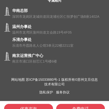
专属顾问
华南总部
深圳市龙岗区龙城街道回龙埔社区仁恒梦创广场B座1402A
温州办事处
温州市⻰湾区蒲州街道⽂会路19号4F05
乐清办事处
乐清市丹霞路名人公馆3单元22楼2211室
南京运营推广中心
南京市浦⼝区创芯汇1号楼6楼
网站地图
苏ICP备15033880号-1
版权所有©苏州文旦信息
技术有限公司
隐私保护
服务协议
优惠咨询
免费电话