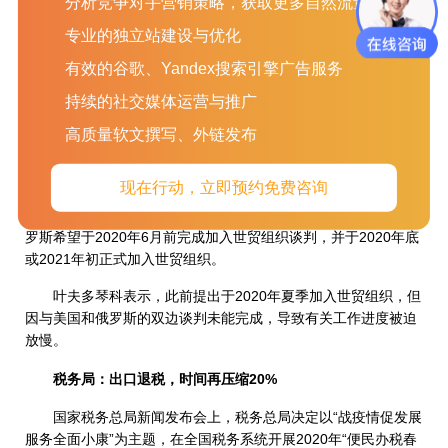
分析竞争对手营销策略，获取更多自然流量
日前，中国-世界卫生组织新型冠状病毒肺炎联合专家考察组
专业的独立站建设与优化
外方组长布鲁斯·艾尔沃德表示，中国已是时候逐步恢复正常社会
秩序与工作生活，但需要逐步取消相关限制措施，以防疫情卷土
有效的谷歌、Yandex搜索引擎广告服务
重来。
持续的社交媒体运营与推广
他同时表示，那些对华实施贸易旅行限制性措施的国家应重
高质量软文撰写、外链发布
新评估并取消相关措施。
白俄罗斯或于年底加入世贸组织
现在行动，立即预约免费咨询
日前，白俄罗斯第一副外长叶夫多琴科在明斯克表示，白俄
罗斯希望于2020年6月前完成加入世贸组织谈判，并于2020年底
或2021年初正式加入世贸组织。
叶夫多琴科表示，此前提出于2020年夏季加入世贸组织，但
因与美国和俄罗斯的双边谈判未能完成，导致有关工作进度被迫
放慢。
税务局：出口退税，时间再压缩20%
国家税务总局新闻发布会上，税务总局决定以“战疫情促发展
服务全面小康”为主题，在全国税务系统开展2020年“便民办税春