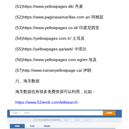
(51)https://www.yellowpages.dk/ 丹麦
(52)https://www.paginasamarillas.com.ar/ 阿根廷
(53)https://www.yellowpages.co.id/ 印度尼西亚
(54)https://yellowpages.com.tr/ 土耳其
(55)https://yellowpages.qa/web/ 卡塔尔
(56)https://www.yellowpages.com.eg/en 埃及
(57)http://www.iranianyellowpage.ca/ 伊朗
六、海关数据
海关数据也有很多免费资源可以利用，比如：
https://www.52wmb.com/billsearch