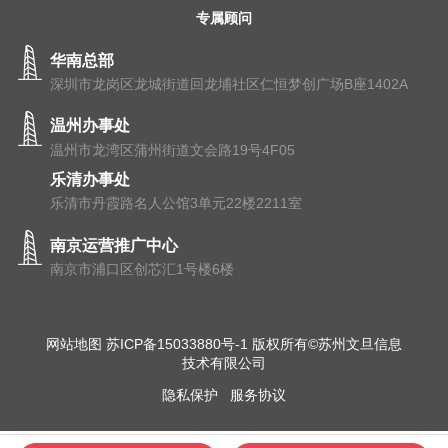
专属顾问
华南总部
深圳市龙岗区龙城街道回龙埔社区仁恒梦创广场B座1402A
温州办事处
温州市⻰湾区蒲州街道⽂会路19号4F05
乐清办事处
乐清市丹霞路名人公馆3单元22楼2211室
南京运营推广中心
南京市浦⼝区创芯汇1号楼6楼
网站地图
苏ICP备15033880号-1
版权所有©苏州文旦信息
技术有限公司
隐私保护
服务协议