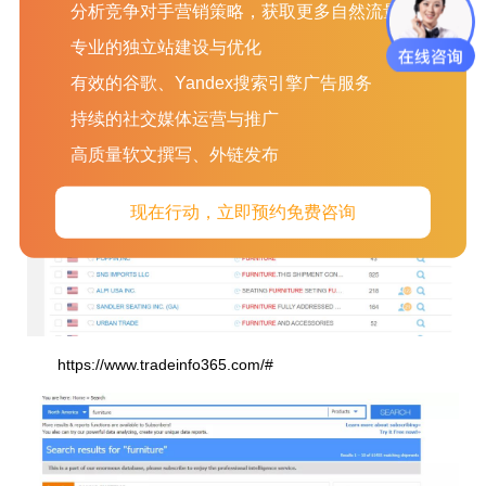
分析竞争对手营销策略，获取更多自然流量
专业的独立站建设与优化
有效的谷歌、Yandex搜索引擎广告服务
https://www.b2b3.com/search/dataDesc/import/index
持续的社交媒体运营与推广
高质量软文撰写、外链发布
现在行动，立即预约免费咨询
https://www.tradeinfo365.com/#