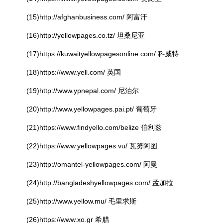
(15)http://afghanbusiness.com/ 阿富汗
(16)http://yellowpages.co.tz/ 坦桑尼亚
(17)https://kuwaityellowpagesonline.com/ 科威特
(18)https://www.yell.com/ 英国
(19)http://www.ypnepal.com/ 尼泊尔
(20)http://www.yellowpages.pai.pt/ 葡萄牙
(21)https://www.findyello.com/belize 伯利兹
(22)https://www.yellowpages.vu/ 瓦努阿图
(23)http://omantel-yellowpages.com/ 阿曼
(24)http://bangladeshyellowpages.com/ 孟加拉
(25)http://www.yellow.mu/ 毛里求斯
(26)https://www.xo.gr 希腊