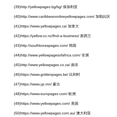
(39)http://yellowpages.bg/bg/ 保加利亚
(40)http://www.caribbeanonlineyellowpages.com/ 加勒比区
(41)https://www.yellowpages.ca/ 加拿大
(42)https://yellow.co.nz/find-a-business/ 新西兰
(43)http://southkoreapages.com/ 韩国
(44)http://www.yellowpagesofafrica.com/ 非洲
(45)http://www.yellowpages.co.za/ 南非
(46)https://www.goldenpages.be/ 比利时
(47)https://www.yp.mn/ 蒙古
(48)https://www.europages.com/ 欧洲
(49)https://www.yellowpages.com/ 美国
(50)https://www.yellowpages.com.au/ 澳大利亚