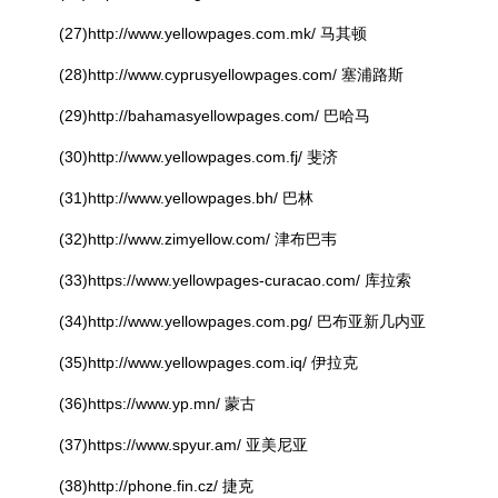
(27)http://www.yellowpages.com.mk/ 马其顿
(28)http://www.cyprusyellowpages.com/ 塞浦路斯
(29)http://bahamasyellowpages.com/ 巴哈马
(30)http://www.yellowpages.com.fj/ 斐济
(31)http://www.yellowpages.bh/ 巴林
(32)http://www.zimyellow.com/ 津布巴韦
(33)https://www.yellowpages-curacao.com/ 库拉索
(34)http://www.yellowpages.com.pg/ 巴布亚新几内亚
(35)http://www.yellowpages.com.iq/ 伊拉克
(36)https://www.yp.mn/ 蒙古
(37)https://www.spyur.am/ 亚美尼亚
(38)http://phone.fin.cz/ 捷克