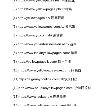
(2) https://www.yellowpages.my/ 马来西亚
(3) https://www.yellow-pages.ph/ 菲律宾
(4) http://yellowpages.az/ 阿塞拜疆
(5) http://www.yellowpages.com.lb/ 黎巴嫩
(6) https://www.yp.com.kh/ 柬埔寨
(7) http://www.yp.vn/business/en.aspx 越南
(8) http://www.indianyellowpages.com/ 印度
(9) https://yellowpageslk.com/ 斯里兰卡
(10)https://www.yellowpages-uae.com/ 阿联酋
(11)https://algeriayponline.com/ 阿尔及利亚
(12)http://www.saudianyellowpages.com/ 沙特阿拉伯
(13)https://www.lookup.pk/ 巴基斯坦
(14)https://www.yellowpages.co.zm/ 赞比亚