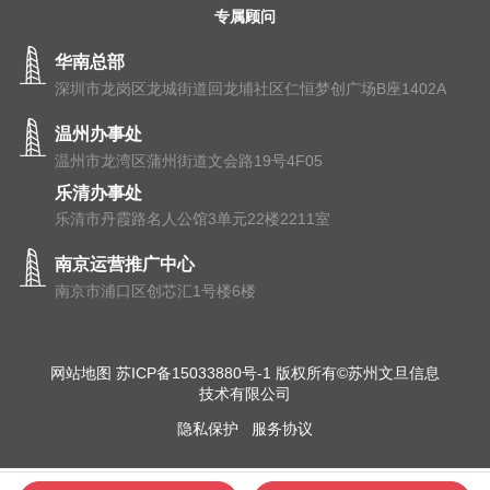
专属顾问
华南总部
深圳市龙岗区龙城街道回龙埔社区仁恒梦创广场B座1402A
温州办事处
温州市⻰湾区蒲州街道⽂会路19号4F05
乐清办事处
乐清市丹霞路名人公馆3单元22楼2211室
南京运营推广中心
南京市浦⼝区创芯汇1号楼6楼
网站地图
苏ICP备15033880号-1
版权所有©苏州文旦信息
技术有限公司
隐私保护
服务协议