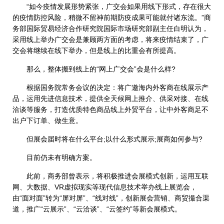
“如今疫情发展形势紧张，广交会如果用线下形式，存在很大
的疫情防控风险，稍微不留神前期防疫成果可能就付诸东流。”商
务部国际贸易经济合作研究院国际市场研究部副主任白明认为，
采用线上举办广交会是兼顾两方面的考虑，将来疫情结束了，广
交会将继续在线下举办，但是线上的比重会有所提高。
那么，整体搬到线上的“网上广交会”会是什么样?
根据国务院常务会议的决定：将广邀海内外客商在线展示产
品，运用先进信息技术，提供全天候网上推介、供采对接、在线
洽谈等服务，打造优质特色商品线上外贸平台，让中外客商足不
出户下订单、做生意。
但展会届时将在什么平台;以什么形式展示;展商如何参与?
目前仍未有明确方案。
此前，商务部曾表示，将积极推进会展模式创新，运用互联
网、大数据、VR虚拟现实等现代信息技术举办线上展览会，
由“面对面”转为“屏对屏”、“线对线”，创新展会营销、商贸撮合渠
道，推广“云展示”、“云洽谈”、“云签约”等新会展模式。