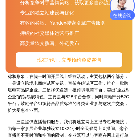
分析竞争对手营销策略，获取更多自然流量
企业全部上线展示，并按照大家熟悉的原实体展设置，分为出口
展和进口展，分别设立相应展区，其中，出口展按照电子家电
专业的独立站建设与优化
类、日用消费品类、纺织服装类、医药保健类区分16大类商品，
有效的谷歌、Yandex搜索引擎广告服务
分别设置50个展区;进口展将设置电子家电、建材五金等6大题
材，所有展品同时上线。我们将优化查询系统，完善多种语言的
持续的社交媒体运营与推广
搜索功能，便利采购商寻找展商和展品。通过技术手段，重点宣
高质量软文撰写、外链发布
介中国品牌企业和商品。同时，加强供采对接服务，在线举办专
场对接活动，加大线上撮合力度，提升办展成效。
现在行动，立即预约免费咨询
二是设立跨境电商专区。我们将举办主题为“同步广交会、环
球享商机”的活动，通过建立交换链接，按照广交会制定的统一名
称和形象，在统一时间开展线上经营活动，主要包括两个部分：
一是设立跨境电商综试区专题，宣传各综试区工作，推介一批跨
境电商品牌企业。二是择优遴选一批跨境电商平台，突出“企业对
企业”的贸易展特色。主要是与B2B平台合作，同时兼顾部分B2C
平台，鼓励平台组织符合品质标准的各类企业参与这次广交会，
扩大受惠企业面。
三是提供直播营销服务。我们将建立网上直播专栏与链接，
为每一家参展企业单独设立10×24小时全天候网上直播间。这个
直播间不受时间和空间的限制，企业既可以与客商在网上进行单