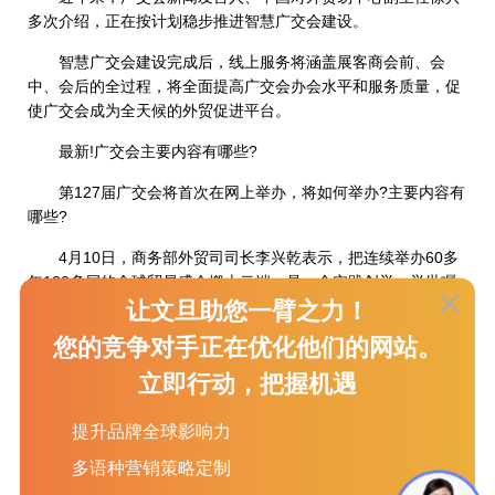
多次介绍，正在按计划稳步推进智慧广交会建设。
智慧广交会建设完成后，线上服务将涵盖展客商会前、会
中、会后的全过程，将全面提高广交会办会水平和服务质量，促
使广交会成为全天候的外贸促进平台。
最新!广交会主要内容有哪些?
第127届广交会将首次在网上举办，将如何举办?主要内容有
哪些?
4月10日，商务部外贸司司长李兴乾表示，把连续举办60多
年120多届的全球贸易盛会搬上云端，是一个实践创举。举世瞩
目的广交会从实体展馆迁移到网上，不是简单的复制，而是一个
让文旦助您一臂之力！
全新的结构设计和流程再造。在内容上，大家将会看到，6月中
您的竞争对手正在优化他们的网站。
下旬在网上举办的广交会将会呈现三大互动板块，使展示对接、
洽谈、交易融为一体。
立即行动，把握机遇
近日，在江西省赣州市南康区跨境电商产业园，销售员工正
提升品牌全球影响力
通过手机直播的形式推销家具。新华社记者 胡晨欢摄
多语种营销策略定制
一是建立线上展示对接平台。我们将推动2.5万家广交会参展