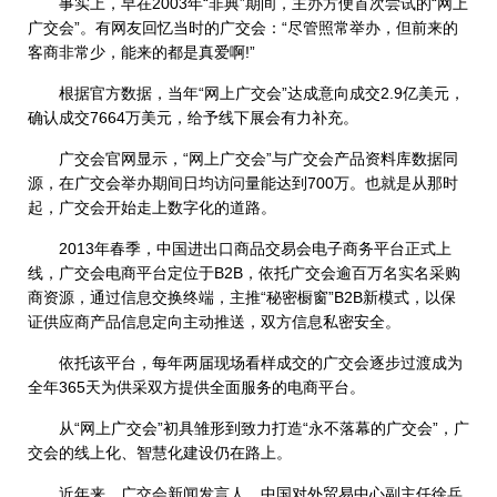
事实上，早在2003年“非典”期间，主办方便首次尝试的“网上
广交会”。有网友回忆当时的广交会：“尽管照常举办，但前来的
客商非常少，能来的都是真爱啊!”
根据官方数据，当年“网上广交会”达成意向成交2.9亿美元，
确认成交7664万美元，给予线下展会有力补充。
广交会官网显示，“网上广交会”与广交会产品资料库数据同
源，在广交会举办期间日均访问量能达到700万。也就是从那时
起，广交会开始走上数字化的道路。
2013年春季，中国进出口商品交易会电子商务平台正式上
线，广交会电商平台定位于B2B，依托广交会逾百万名实名采购
商资源，通过信息交换终端，主推“秘密橱窗”B2B新模式，以保
证供应商产品信息定向主动推送，双方信息私密安全。
依托该平台，每年两届现场看样成交的广交会逐步过渡成为
全年365天为供采双方提供全面服务的电商平台。
从“网上广交会”初具雏形到致力打造“永不落幕的广交会”，广
交会的线上化、智慧化建设仍在路上。
近年来，广交会新闻发言人、中国对外贸易中心副主任徐兵