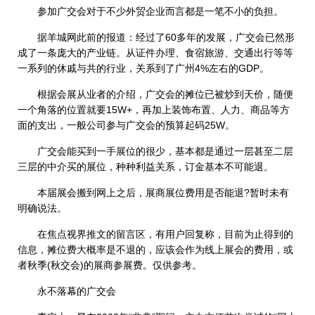
参加广交会对于不少外贸企业而言都是一笔不小的负担。
据羊城网此前的报道：经过了60多年的发展，广交会已然形
成了一条庞大的产业链。从证件办理、食宿旅游、交通出行等等
一系列的休戚与共的行业，关系到了广州4%左右的GDP。
根据会展从业者的介绍，广交会的摊位已被炒到天价，随便
一个角落的位置就要15W+，再加上装饰布置、人力、商品等方
面的支出，一般公司参与广交会的预算起码25W。
广交会能买到一手展位的很少，基本都是通过一层甚至二层
三层的中介买的展位，种种利益关系，订金基本不可能退。
本届展会搬到网上之后，展商展位费用是否能退?暂时未有
明确说法。
在焦点视界推文的留言区，有用户回复称，目前为止得到的
信息，摊位费大概率是不退的，应该会作为线上展会的费用，或
者秋季(秋交会)的展商参展费。仅供参考。
永不落幕的广交会