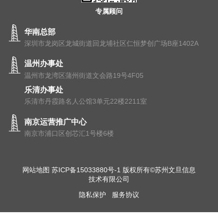
专属顾问
华南总部
深圳市龙岗区龙城街道回龙埔社区仁恒梦创广场B座1402A
温州办事处
温州市⻰湾区蒲州街道⽂会路19号4F05
乐清办事处
乐清市丹霞路名人公馆3单元22楼2211室
南京运营推广中心
南京市浦⼝区创芯汇1号楼6楼
网站地图
苏ICP备15033880号-1
版权所有©苏州文旦信息
技术有限公司
隐私保护
服务协议