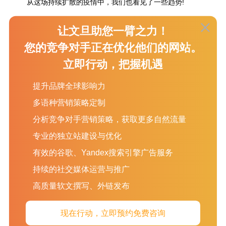
从这场持续扩散的疫情中，我们也看见了一些趋势!
01、任何一场危机都是危机和机遇并存，海外疫情持续下，
让文旦助您一臂之力！
传统的线下渠道纷纷倒闭或者关门再或者延期，对于海外消费
者、企业来说，在线的采购渠道变得的唯一，所以目前来说，线
您的竞争对手正在优化他们的网站。
上营销的趋势依然是非常好。
立即行动，把握机遇
02、平台限制、规则我们无法规避，产品很有可能还没有触
及受众，就被封号，即使你是广告投入，想要重金拿下市场的红
提升品牌全球影响力
利，在各大平台上都是行不通的，只有你前期在谷歌上对官网独
多语种营销策略定制
立站进行SEO优化，就不会因为各种政策被打压，可见，未雨绸
缪对于一个企业来说，是多么重要。
分析竞争对手营销策略，获取更多自然流量
专业的独立站建设与优化
03、保守预期海外疫情会持续几个月甚至更久，所有传统的
线下的外贸出口模式都会严重受阻，但是海外市场的消费需求依
有效的谷歌、Yandex搜索引擎广告服务
然存在，定单的模式会更趋向于在线化，定单的碎片化，手机移
持续的社交媒体运营与推广
动端。企业发展方向，必须要紧跟市场趋势。
高质量软文撰写、外链发布
04、品牌化建设，今年外贸发展肯定会遭遇重创，而这个时
候企业的品牌化建设就显示更为必须，疫情过去之后，部分企业
倒闭，供应产业链发生变化，新的客户，新的供应商，肯定是避
现在行动，立即预约免费咨询
免不了的局面，而这个时候一个崭新的、权威的企业品牌形象，