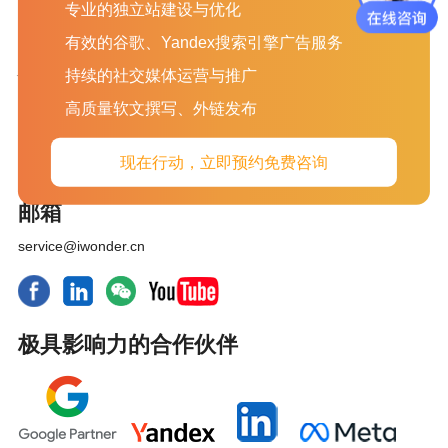
专业的独立站建设与优化
网站运营SEO
有效的谷歌、Yandex搜索引擎广告服务
苏州（总部）
持续的社交媒体运营与推广
苏州市姑苏区苏城商贸中心B座1908
高质量软文撰写、外链发布
电话
现在行动，立即预约免费咨询
181-3616-4626
邮箱
service@iwonder.cn
极具影响力的合作伙伴