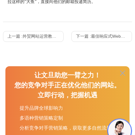
拉这样的“大鱼”，直接向他们的邮箱投递简历。
上一篇 :
外贸网站运营教你5招做好内容品牌建设
下一篇 :
最佳响应式Web设计指南
让文旦助您一臂之力！
服务项目
关于我们
新闻资讯
您的竞争对手正在优化他们的网站。
立即行动，把握机遇
SEO
关于我们
外贸资讯
GOOGLE 广告
加入我们
外贸站推广知识
提升品牌全球影响力
社交媒体营销
客户评价
外贸企业邮箱
多语种营销策略定制
收款信息
外贸建站知识
联络我们
社交媒体知识
分析竞争对手营销策略，获取更多自然流量
文旦动态