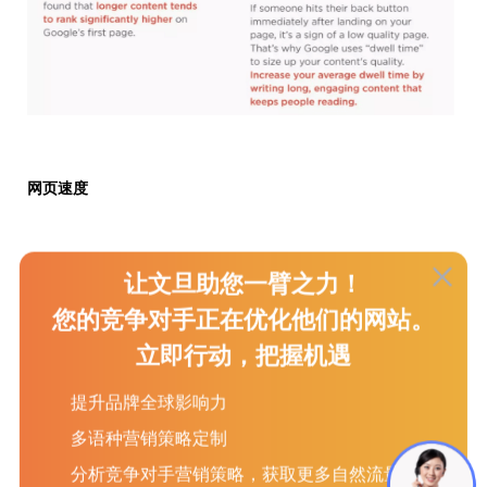
网页速度
无论是谷歌还是其他的搜索引擎，都将网页速度作为衡量网站排
让文旦助您一臂之力！
名的一项重要因素。搜索引擎蜘蛛可以根据页面的Html代码，准
您的竞争对手正在优化他们的网站。
确的衡量出网站的速度。
立即行动，把握机遇
就跟我们刚开始提到的那样，谷歌的目的是为了给用户提供最佳
的体验。如果你的网站加载速度慢，肯定会影响到客户的跳出
提升品牌全球影响力
率。
多语种营销策略定制
根据亚马逊的调查报告显示，他们的网站每慢一秒，便会损失
160万美金的销售额。
分析竞争对手营销策略，获取更多自然流量