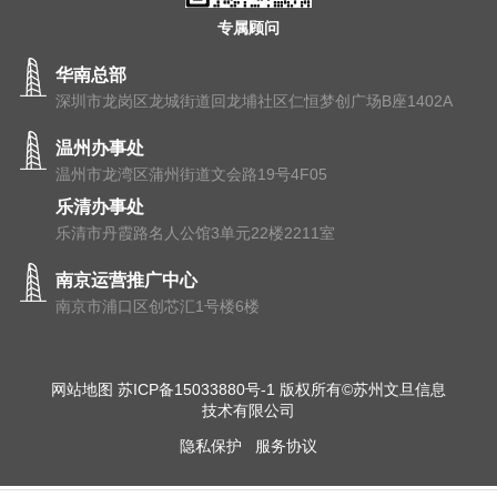
专属顾问
华南总部
深圳市龙岗区龙城街道回龙埔社区仁恒梦创广场B座1402A
温州办事处
温州市⻰湾区蒲州街道⽂会路19号4F05
乐清办事处
乐清市丹霞路名人公馆3单元22楼2211室
南京运营推广中心
南京市浦⼝区创芯汇1号楼6楼
网站地图
苏ICP备15033880号-1
版权所有©苏州文旦信息
技术有限公司
隐私保护
服务协议