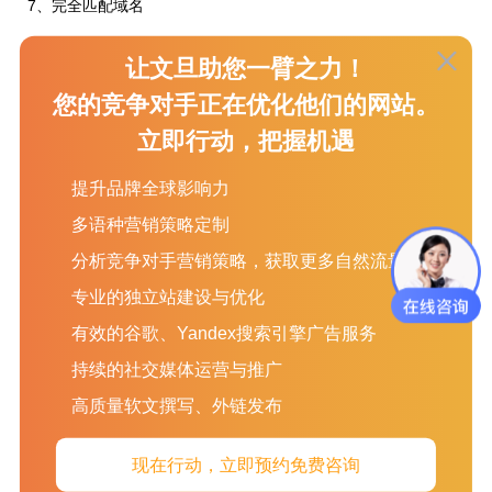
7、完全匹配域名
如果域名和关键词完全一致，如果网站质量很高，这依然是优
让文旦助您一臂之力！
势，否则反而更容易被识别惩罚。
您的竞争对手正在优化他们的网站。
8、公开与隐藏Whois信息
立即行动，把握机遇
Matt Cutts在2006年的Pubcon会议中说到：”当检查网站的
Whois时，发现不少都有隐私保护服务，这很不寻常。…打开
提升品牌全球影响力
Whois隐私保护并不是默认的(不少是收费服务)，如果把这些因
多语种营销策略定制
素放到一起考虑，你的网站会被归到某个类别对待(打开隐私保护
的站)，而不独立了(可能被牵连)“
分析竞争对手营销策略，获取更多自然流量
9、惩罚网站所有者
专业的独立站建设与优化
如果某人被识别为垃圾邮件发送者，那Google会仔细检查该人拥
有效的谷歌、Yandex搜索引擎广告服务
有的网站是否有意义。
持续的社交媒体运营与推广
10、国家专属域名
高质量软文撰写、外链发布
使用国际/地区专属顶级域名(.cn、.ca等)可以提升在这些国家和
地区的排名，但限制了网站在全球获得排名的能力。
现在行动，立即预约免费咨询