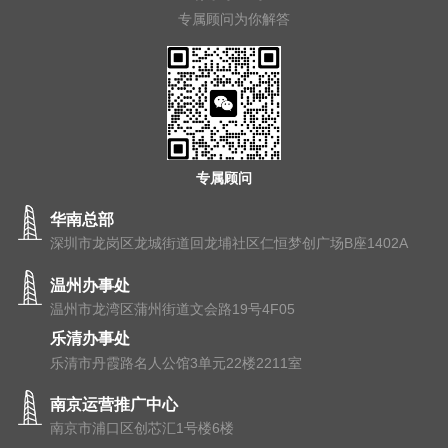
专属顾问为你解答
专属顾问
华南总部
深圳市龙岗区龙城街道回龙埔社区仁恒梦创广场B座1402A
温州办事处
温州市⻰湾区蒲州街道⽂会路19号4F05
乐清办事处
乐清市丹霞路名人公馆3单元22楼2211室
南京运营推广中心
南京市浦⼝区创芯汇1号楼6楼