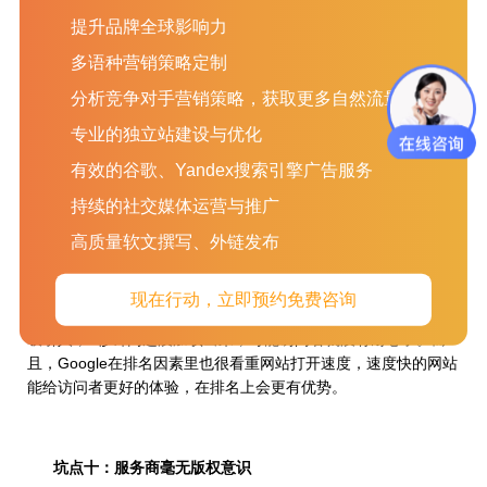
里续费，交维护费用。毕竟你只能去使用，却并没实质拥有你的
提升品牌全球影响力
网站完全的控制权。
多语种营销策略定制
分析竞争对手营销策略，获取更多自然流量
坑点八：吹虚技术牛逼，拥有谷歌SEO独门技巧
专业的独立站建设与优化
如果服务公司这么跟你说，基本上90%的概率是在忽悠你。
有效的谷歌、Yandex搜索引擎广告服务
技术再牛逼的谷歌SEO专业人士，也要不断调整和改进策略和技
巧，以适应不断定期改进的谷歌算法。
持续的社交媒体运营与推广
高质量软文撰写、外链发布
坑点九：给你用国内域名商和主机商
现在行动，立即预约免费咨询
这是SEO中非常重要的一个环节。就算你网站做得再好看再
吸引人，5秒钟内还没加载出来，可能访问者就没有耐心了。而
且，Google在排名因素里也很看重网站打开速度，速度快的网站
能给访问者更好的体验，在排名上会更有优势。
坑点十：服务商毫无版权意识