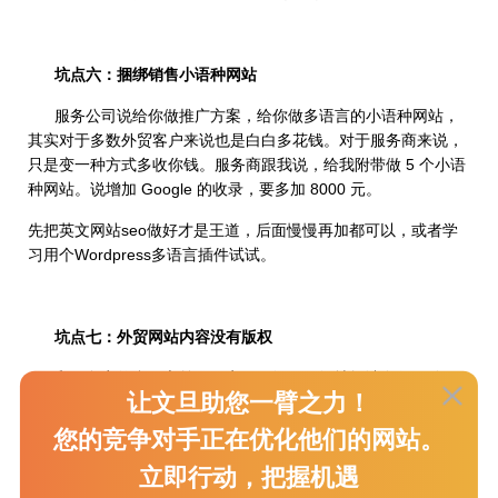
坑点六：捆绑销售小语种网站
服务公司说给你做推广方案，给你做多语言的小语种网站，
其实对于多数外贸客户来说也是白白多花钱。对于服务商来说，
只是变一种方式多收你钱。服务商跟我说，给我附带做 5 个小语
种网站。说增加 Google 的收录，要多加 8000 元。
先把英文网站seo做好才是王道，后面慢慢再加都可以，或者学
习用个Wordpress多语言插件试试。
坑点七：外贸网站内容没有版权
和服务商签合同之前，一定要仔细再仔细地阅读条款，确保
让文旦助您一臂之力！
自己拥有网站和SEO内容的版权，而不是服务商。这一点，就跟
建好网站只给你后台登录账号密码，却不给你 FTP 账号的坑是
您的竞争对手正在优化他们的网站。
类似的。你只能去用，但是不给你下载整站的源码文件，你不能
立即行动，把握机遇
做程序上的获取和修改。那么牵制着你，只能年年在建站公司那