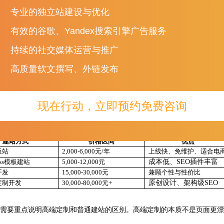
专业的独立站建设与优化
②
VPS/云服务器：1,500-3,500元/年，适合中小型外贸企业。
有效的谷歌、Yandex搜索引擎广告服务
③
海外高性能服务器
+CDN加速：3,000-8,000元/年，全球节点分布，
持续的社交媒体运营与推广
旦在为企业部署网站时，通常会根据目标市场选择服务器节点。比如目标
高质量软文撰写、外链发布
选择新加坡或香港节点。服务器的选择直接影响
Google的Page Expe
. 建站方式：这是费用差异最大的部分
现在行动，立即预约免费咨询
站方式直接决定了网站的可扩展性、
SEO能力、品牌呈现力和长期维护
aS模板和WordPress模板均属入门档的不同分支，半定制对应实用档，全
建站方式
价格区间
优点
板站
2,000-6,000元/年
上线快、免维护、适合电
ress模板建站
5,000-12,000元
成本低、
SEO插件丰富
开发
15,000-30,000元
兼顾个性与性价比
定制开发
30,000-80,000元+
原创设计、架构级
SEO
需要重点说明高端定制和普通建站的区别。高端定制的本质不是页面更漂