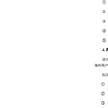
4.
设
海外用户
B