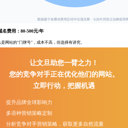
 域名费用：80-500元/年
名是网站的
“门牌号”，成本不高，但选择有讲究。
①
.com国际域名：约80-150元/年，外贸首选。
让文旦助您一臂之力！
②
.cn或其他国别域名：价格相近，但海外客户信任度不如.com。
您的竞争对手正在优化他们的网站。
③
溢价域名或老域名：可能几千到几万，不建议普通企业考虑。
立即行动，把握机遇
坑提示：域名一定要注册在自己公司名下，避免服务商代持。后
人。
提升品牌全球影响力
 服务器费用：500-5,000元/年
多语种营销策略定制
务器决定海外客户访问你网站的速度和稳定性。对于外贸
B2B网站来说，
分析竞争对手营销策略，获取更多自然流量
①
共享主机：
500-1,500元/年，适合访问量极低的展示站。