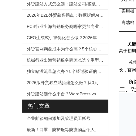
外贸建站方式怎么选：建站公司/模板自助/SaaS十维度对比（2026）
实用档
2026年B2B外贸获客拐点：数据拆解AI如何改写客户决策路径，及外贸企业的GEO应对框架
高端档
PCB行业出海营销服务商哪家更加专业？2026年选择指南
GEO生成式引擎优化怎么做？2026年外贸企业抢占AI搜索流量的完整实操指南
关键
外贸官网询盘成本为什么高？5个核心原因诊断与降本方法论
高于初期
机械行业出海营销服务商怎么选？重型设备适配与技术SEO选择指南（2026）
苏
长，官网
独立站没流量怎么办？8个经过验证的引流方案
所
2026版外贸独立站搭建怎么做？从0到1的完整方法论
二、
外贸建站选什么平台？WordPress vs Shopify全面对比（2026版）
热门文章
企业邮箱如何添加及管理员工帐号
最新！口罩、防护服等防疫物品个人、企业出口及快递指南！