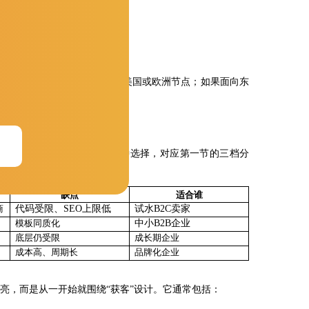
欧美客户访问速度有明显提升。
市场以欧美为主，会优先使用美国或欧洲节点；如果面向东
rience评分，进而影响搜索排名。
成本。2026年市场上主要有四种选择，对应第一节的三档分
流程定制对应高端档。
缺点
适合谁
商
代码受限、
SEO上限低
试水
B2C卖家
模板同质化
中小
B2B企业
底层仍受限
成长期企业
成本高、周期长
品牌化企业
亮，而是从一开始就围绕
“获客”设计。它通常包括：