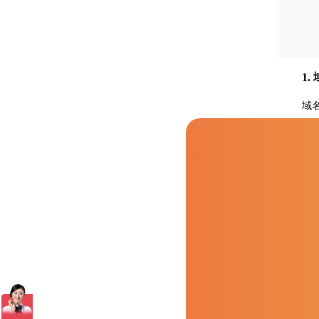
1.
域
避
受制于
2.
服