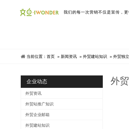
我
们
的
每
一
次
营
销
不
仅
是
宣
传
，
更
当前位置：
首页
»
新闻资讯
»
外贸建站知识
»
外贸独立
外贸
企业动态
外贸资讯
外贸站推广知识
外贸企业邮箱
外贸建站知识