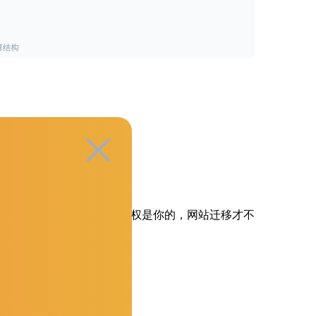
续如果换服务商，域名控制权是你的，网站迁移才不
服务器地理位置比价格更重要。