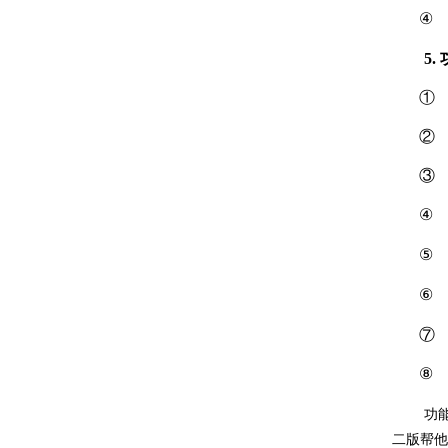
5.
功
二版帮他