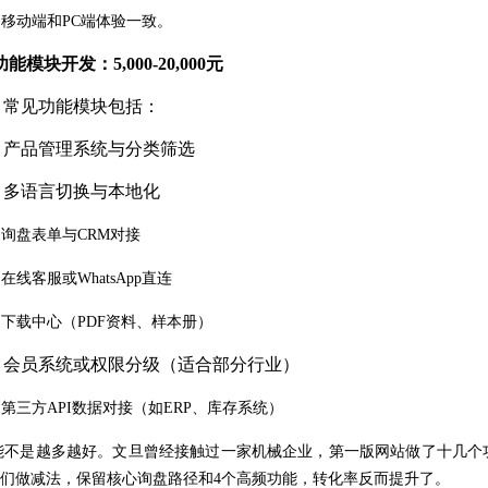
④
移动端和
PC端体验一致。
 功能模块开发：5,000-20,000元
①
常见功能模块包括：
②
产品管理系统与分类筛选
③
多语言切换与本地化
④
询盘表单与
CRM对接
⑤
在线客服或
WhatsApp直连
⑥
下载中心（
PDF资料、样本册）
⑦
会员系统或权限分级（适合部分行业）
⑧
第三方
API数据对接（如ERP、库存系统）
能不是越多越好。文旦曾经接触过一家机械企业，第一版网站做了十几个
们做减法，保留核心询盘路径和4个高频功能，转化率反而提升了。