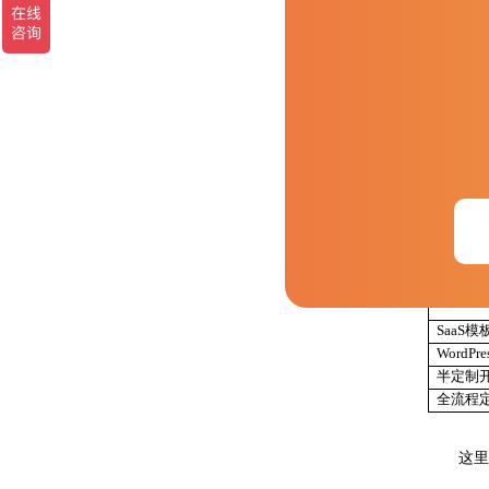
文
南亚，则
3
建
类：Sa
SaaS模
WordP
半定制
全流程
这里