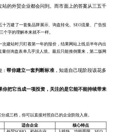
立站的外贸企业都会问到。而市面上的答案从三五千
五十万建了一套集品牌展示、询盘转化、SEO流量、广告投
这三个字的理解本来就不一样。
一次建站时只盯着第一年的报价，结果网站上线后半年内出
有流量但询盘表单几乎没人填。最后只能推倒重来，第二版网
帮你建立一套判断标准
，知道自己现阶段该花多
是：
果你把它当成一项投资，关注的是它能不能持续带来
方案分成三档，你可以直接对照自己的企业阶段入座。
适合企业
核心特点
外贸
SOHO、初创企业
上线快，功能受限，
SEO