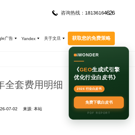
6
3
1
1
6
8
1
4
6
2
6
咨询热线：
获取您的免费策略
gle广告
关于文旦
Yandex
iWONDER
《
GEO
生成式引擎
优化行业白皮书》
6年全套费用明细（附避坑指
2026 行业白皮书
免费下载白皮书
26-07-02
来源:
本站
PDF REPORT