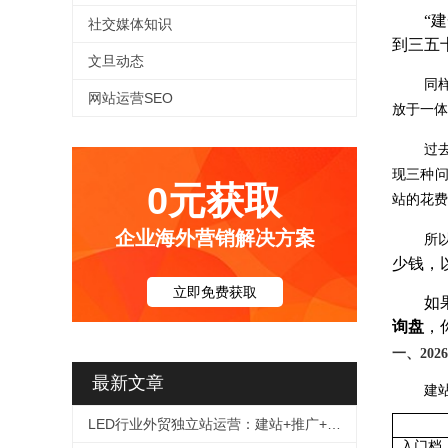
“
社交媒体知识
到三五
文旦动态
同
网站运营SEO
放于一体
过
现三种
0元获取
站的花费
企业海外营销解决方案
所
少钱，
立即免费获取
如
询盘
，
一、20
最新文章
建
LED行业外贸独立站运营：建站+推广+询盘转化全链路解决方案
入门档