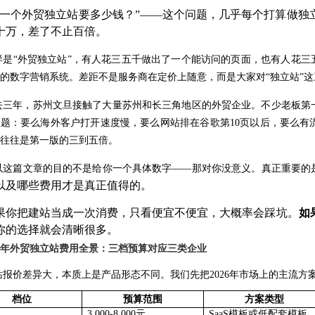
建一个外贸独立站要多少钱？”——这个问题，几乎每个打算做独
十万，差了不止百倍。
样是
“外贸独立站”，有人花三五千做出了一个能访问的页面，也有人花三
的数字营销系统。差距不是服务商在定价上随意，而是大家对“独立站”
去三年，苏州文旦接触了大量苏州和长三角地区的外贸企业。不少老板第
问题：要么海外客户打开速度慢，要么网站排在谷歌第
10页以后，要么
往往是第一版的三到五倍。
以这篇文章的目的不是给你一个具体数字
——那对你没意义。真正重要的
以及哪些费用才是真正值得的。
果你把建站当成一次消费，只看便宜不便宜，大概率会踩坑。
如
你的选择就会清晰很多。
26年外贸独立站费用全景：三档预算对应三类企业
站报价差异大，本质上是产品形态不同。我们先把
2026年市场上的主流
档位
预算范围
方案类型
3,000-8,000元
SaaS模板或低配套模板