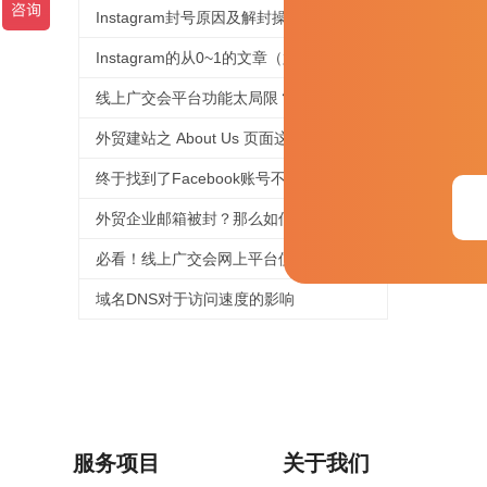
Instagram封号原因及解封操作
Instagram的从0~1的文章（六）
线上广交会平台功能太局限？用好这个工具，拯救没有直播经验的外贸人！
外贸建站之 About Us 页面这样写，企业形象蹭蹭涨
终于找到了Facebook账号不被封号的技巧，必须收藏
外贸企业邮箱被封？那么如何提高邮件进箱率！
必看！线上广交会网上平台使用、信息上传及直播功能等操作指引来啦！
域名DNS对于访问速度的影响
服务项目
关于我们