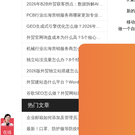
2026年B2B外贸获客拐点：数据拆解AI如何改写客户决策路径，及外贸企业的GEO应对框架
新的设备
PCB行业出海营销服务商哪家更加专业？2026年选择指南
移动互联
GEO生成式引擎优化怎么做？2026年外贸企业抢占AI搜索流量的完整实操指南
做一个自
外贸官网询盘成本为什么高？5个核心原因诊断与降本方法论
机械行业出海营销服务商怎么选？重型设备适配与技术SEO选择指南（2026）
上一篇 :
独立站没流量怎么办？8个经过验证的引流方案
2026版外贸独立站搭建怎么做？从0到1的完整方法论
外贸建站选什么平台？WordPress vs Shopify全面对比（2026版）
谷歌SEO怎么做？外贸网站排名优化完整方法论（2026版）
热门文章
企业邮箱如何添加及管理员工帐号
最新！口罩、防护服等防疫物品个人、企业出口及快递指南！