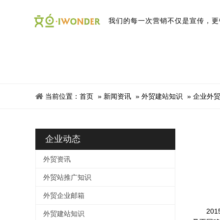
我
们
的
每
一
次
营
销
不
仅
是
宣
传
，
更
当前位置：
首页
»
新闻资讯
»
外贸建站知识
»
企业外
企业动态
外贸资讯
外贸站推广知识
外贸企业邮箱
2015
外贸建站知识