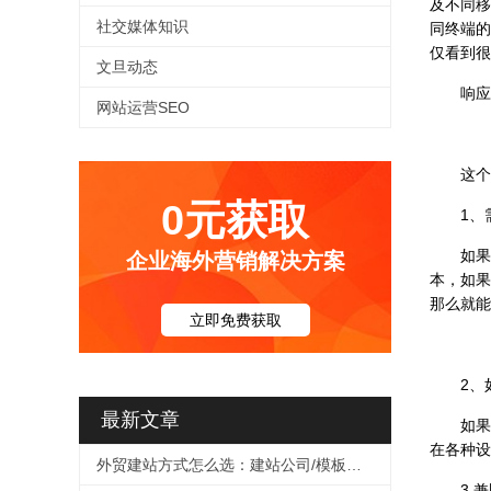
及不同移
社交媒体知识
同终端的
仅看到很
文旦动态
响应式
网站运营SEO
这个需
0元获取
1、需
如果企
企业海外营销解决方案
本，如果
那么就能
立即免费获取
2、如
最新文章
如果你的
在各种设
外贸建站方式怎么选：建站公司/模板自助/SaaS十维度对比（2026）
3.兼