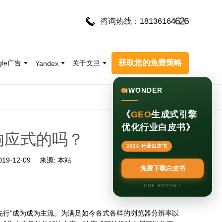
1
8
1
3
6
1
6
4
6
2
6
咨询热线：
获取您的免费策略
gle广告
关于文旦
Yandex
iWONDER
《
GEO
生成式引擎
优化行业白皮书》
响应式的吗？
2026 行业白皮书
019-12-09
来源:
本站
免费下载白皮书
PDF REPORT
面先行”成为成为主流。为满足如今各式各样的浏览器分辨率以