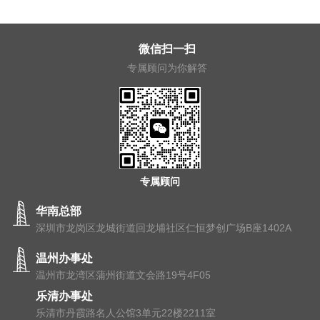
微信扫一扫
专属顾问为你解答
专属顾问
华南总部
深圳市龙岗区龙城街道回龙埔社区仁恒梦创广场B座1402A
温州办事处
温州市⻰湾区蒲州街道⽂会路19号4F05
乐清办事处
乐清市丹霞路名人公馆3单元22楼2211室