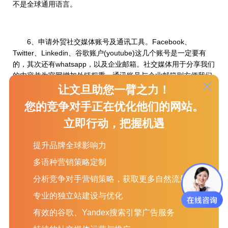
不是全球通用语言。
6、申请外贸社交媒体账号及通讯工具。Facebook、
Twitter、Linkedin、谷歌账户(youtube)这几个账号是一定要有
的，其次还有whatsapp，以及企业邮箱。社交媒体用于分享我们
的内容并为官网增加外链权重，通讯账号与企业邮箱则方便我们
随时与客户保持联络。
让文旦助您一臂之力！
您的竞争对手正在优化他们的网站。
立即行动，把握机遇
如何建设符合谷歌SEO优化规律的外贸网站
1、稳定的国外服务器。服务器的稳定性决定了网站的稳定
提升品牌全球影响力
性，一个网站如果经常打不开，是对搜索不友好的行为，很难获
多语种营销策略定制
得好的排名。其次。我们要选择国外最好是美国的服务器，这样
可以方面海外用户快速访问，也可以为网站增加权重。
分析竞争对手营销策略，获取更多自然流量
专业的独立站建设与优化
2、干净整洁的网站代码。表达同样的内容，代码越干净整
洁，越容易被搜索引擎认识，也越容易获得排名。
有效的谷歌、Yandex搜索引擎广告服务
3、适合移动设备访问的网站。手机、平板成为越来越多用