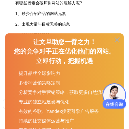
有哪些因素会破坏你网站的理解力呢?
1、缺少介绍产品的网站元素
2、出现大量与目标无关的信息
3、糟糕的网站设计
让文旦助您一臂之力！
4、混乱的逻辑表达
您的竞争对手正在优化他们的网站。
以上就是本次分享的重点，文旦是一家专业外贸网站建设、
立即行动，把握机遇
外贸网站推广、谷歌竞价推广和外贸精准营销的公司，如果你想
建一个新网站，或者老网站翻新，或者做小语种网站，找我们就
提升品牌全球影响力
对了。
多语种营销策略定制
分析竞争对手营销策略，获取更多自然流量
专业的独立站建设与优化
上一篇 :
企业外贸站推广为什么要做多语言？
下一篇 :
外贸企业为什么要进行品牌推广营销？
有效的谷歌、Yandex搜索引擎广告服务
持续的社交媒体运营与推广