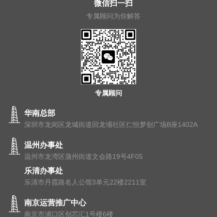
微信扫一扫
专属顾问为你解答
专属顾问
华南总部
深圳市龙岗区龙城街道回龙埔社区仁恒梦创广场B座1402A
温州办事处
温州市⻰湾区蒲州街道⽂会路19号4F05
乐清办事处
乐清市丹霞路名人公馆3单元22楼2211室
南京运营推广中心
南京市浦⼝区创芯汇1号楼6楼