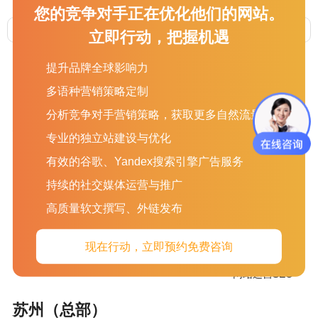
您的竞争对手正在优化他们的网站。
上一篇 :
紧急通知！DHL、FedEx：暂停接收发往印度的货物！已接收的货物将会被退回！
下一篇 :
外贸官网建站中自适应设计的4个注意事项
立即行动，把握机遇
提升品牌全球影响力
多语种营销策略定制
分析竞争对手营销策略，获取更多自然流量
服务项目
关于我们
新闻资讯
专业的独立站建设与优化
有效的谷歌、Yandex搜索引擎广告服务
SEO
关于我们
外贸资讯
持续的社交媒体运营与推广
GOOGLE 广告
加入我们
外贸站推广知识
社交媒体营销
客户评价
外贸企业邮箱
高质量软文撰写、外链发布
收款信息
外贸建站知识
联络我们
社交媒体知识
现在行动，立即预约免费咨询
文旦动态
网站运营SEO
苏州（总部）