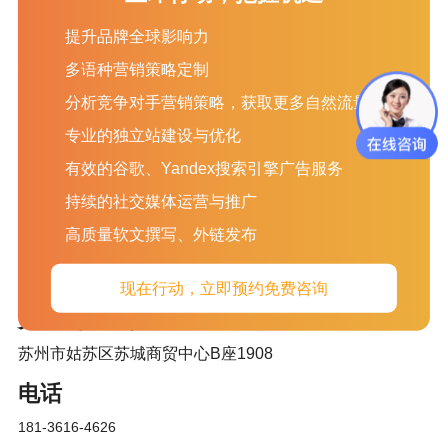
提升品牌全球影响力
服务项目
关于我们
新闻资讯
多语种营销策略定制
分析竞争对手营销策略，获取更多自然流量
SEO
关于我们
外贸资讯
专业的独立站建设与优化
GOOGLE 广告
加入我们
外贸站推广知识
有效的谷歌、Yandex搜索引擎广告服务
社交媒体营销
客户评价
外贸企业邮箱
收款信息
外贸建站知识
持续的社交媒体运营与推广
联络我们
社交媒体知识
高质量软文撰写、外链发布
文旦动态
网站运营SEO
现在行动，立即预约免费咨询
苏州（总部）
苏州市姑苏区苏城商贸中心B座1908
电话
181-3616-4626