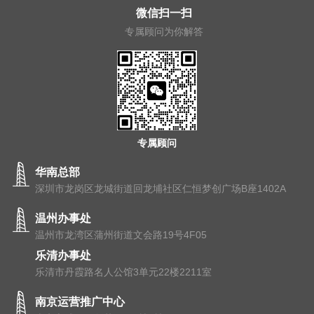
微信扫一扫
专属顾问为你解答
专属顾问
华南总部
深圳市龙岗区龙城街道回龙埔社区仁恒梦创广场B座1402A
温州办事处
温州市⻰湾区蒲州街道⽂会路19号4F05
乐清办事处
乐清市丹霞路名人公馆3单元22楼2211室
南京运营推广中心