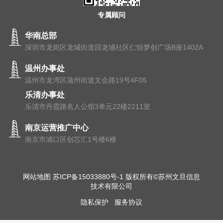
专属顾问
华南总部
深圳市龙岗区龙城街道回龙埔社区仁恒梦创广场B座1402A
温州办事处
温州市⻰湾区蒲州街道⽂会路19号4F05
乐清办事处
乐清市丹霞路名人公馆3单元22楼2211室
南京运营推广中心
南京市浦⼝区创芯汇1号楼6楼
网站地图
苏ICP备15033880号-1
版权所有©苏州文旦信息
技术有限公司
隐私保护
服务协议