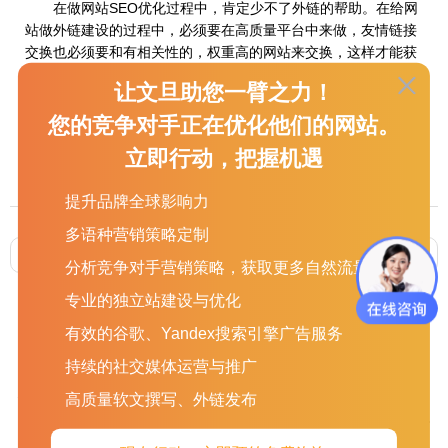
在做网站SEO优化过程中，肯定少不了外链的帮助。在给网
站做外链建设的过程中，必须要在高质量平台中来做，友情链接
交换也必须要和有相关性的，权重高的网站来交换，这样才能获
得高质量外链，对于提升和稳定网站排名有着很大的帮助。
让文旦助您一臂之力！
总之，想要做好网站SEO优化，就可以利用上述的方法来
您的竞争对手正在优化他们的网站。
做，这样才能让网站在搜索引擎中获得一个良好排名，从而能够
立即行动，把握机遇
让网站推广获得更好的宣传效果。
提升品牌全球影响力
多语种营销策略定制
上一篇 :
英文网站建设之搜索引擎优化分析（外贸英文网站SEO方法）
下一篇 :
百度关键词优化和百度推广的区别（百度推广和优化哪个好）
分析竞争对手营销策略，获取更多自然流量
专业的独立站建设与优化
有效的谷歌、Yandex搜索引擎广告服务
持续的社交媒体运营与推广
服务项目
关于我们
新闻资讯
高质量软文撰写、外链发布