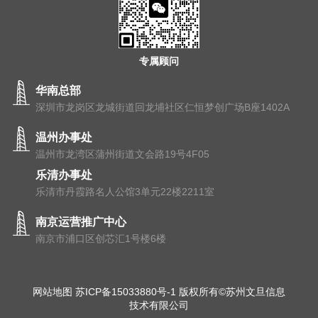
专属顾问
华南总部
深圳市龙岗区龙城街道回龙埔社区仁恒梦创广场B座1402A
温州办事处
温州市⻰湾区蒲州街道⽂会路19号4F05
乐清办事处
乐清市丹霞路名人公馆3单元22楼2211室
南京运营推广中心
南京市浦⼝区创芯汇1号楼6楼
网站地图
苏ICP备15033880号-1
版权所有©苏州文旦信息
技术有限公司