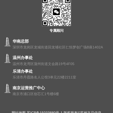
专属顾问
华南总部
深圳市龙岗区龙城街道回龙埔社区仁恒梦创广场B座1402A
温州办事处
温州市⻰湾区蒲州街道⽂会路19号4F05
乐清办事处
乐清市丹霞路名人公馆3单元22楼2211室
南京运营推广中心
南京市浦⼝区创芯汇1号楼6楼
网站地图
苏ICP备15033880号-1
版权所有©苏州文旦信息